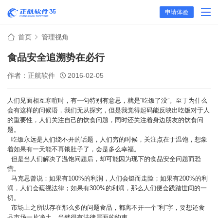
申请体验
首页
管理视角
食品安全追溯势在必行
作者：正航软件
2016-02-05
人们见面相互寒暄时，有一句特别有意思，就是“吃饭了没”。至于为什么
会有这样的问候语，我们无从探究，但是我觉得起码能反映出吃饭对于人
的重要性，人们关注自己的饮食问题，同时还关注着身边朋友的饮食问
题。
吃饭永远是人们绕不开的话题，人们穷的时候，关注点在于温饱，想象
着如果有一天能不再饿肚子了，会是多么幸福。
但是当人们解决了温饱问题后，却可能因为现下的食品安全问题而恐
慌。
马克思曾说：如果有100%的利润，人们会铤而走险；如果有200%的利
润，人们会藐视法律；如果有300%的利润，那么人们便会践踏世间的一
切。
市场上之所以存在那么多的问题食品，都离不开一个“利”字，要想还食
品市场一片净土，当然得有法律层面的约束。