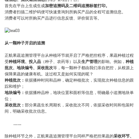
首先在平台上生成生成
加密追溯码及二维码追溯标签打印。
消费者扫描二维护码便可快速查询到所购买产品的全程可追溯信息。
消费者可以对所购买产品进行信息反馈、评价留言等。
从一颗种子开启的追溯
正航果蔬追溯管理平台从种植环节就开启了严格把控程序，果蔬种植过程
受
种植环境、投入品
（种子、农药等）以及
生产管理
的影响。例如，
种植
批次、地块编号、采收批次
等，每一颗种子都由我们亲自把控，从根源上
保障果蔬的健康有机。这过程又是如何实现的呢？
种植批次：
依据播种时间和品种，确定种植批次，实现批次种植信息的跟
踪和维护；
地块编号：
依据播种品种，地块位置和面积等信息，明确最小追溯地块单
位；
采收批次：
部分果蔬生长周期长，采收批次不同，依据采收时间和包装时
间，明确采收批次信息。
……
除种植环节之外，正航果蔬追溯管理平台同样严格把控果蔬的
采收环节、