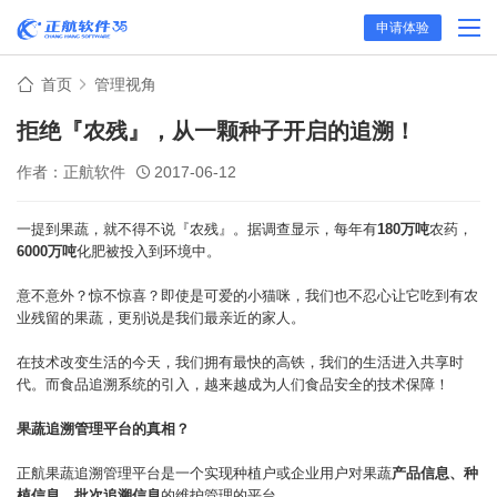
申请体验
首页
管理视角
拒绝『农残』，从一颗种子开启的追溯！
作者：正航软件
2017-06-12
一提到果蔬，就不得不说『农残』。据调查显示，每年有
180万吨
农药，
6000万吨
化肥被投入到环境中。
意不意外？惊不惊喜？即使是可爱的小猫咪，我们也不忍心让它吃到有农
业残留的果蔬，更别说是我们最亲近的家人。
在技术改变生活的今天，我们拥有最快的高铁，我们的生活进入共享时
代。而食品追溯系统的引入，越来越成为人们食品安全的技术保障！
果蔬追溯管理平台的真相？
正航果蔬追溯管理平台是一个实现种植户或企业用户对果蔬
产品信息、种
植信息、批次追溯信息
的维护管理的平台。