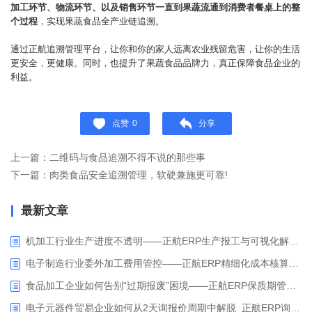
加工环节、物流环节、以及销售环节一直到果蔬流通到消费者餐桌上的整
个过程
，实现果蔬食品全产业链追溯。
通过正航追溯管理平台，让你和你的家人远离农业残留危害，让你的生活
更安全，更健康。同时，也提升了果蔬食品品牌力，真正保障食品企业的
利益。
点赞
0
分享
上一篇：二维码与食品追溯不得不说的那些事
下一篇：肉类食品安全追溯管理，软硬兼施更可靠!
最新文章
机加工行业生产进度不透明——正航ERP生产报工与可视化解决方案
电子制造行业委外加工费用管控——正航ERP精细化成本核算解决方案
食品加工企业如何告别“过期报废”困境——正航ERP保质期管理应用解析
电子元器件贸易企业如何从2天询报价周期中解脱_正航ERP询价协同方案