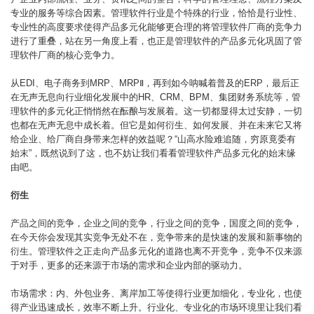
专业的服务等综合因素。管理软件行业是个特殊的行业，恰恰是行业性、
专业性的高度要求使得产品多元化能够更合理的将管理软件厂商的竞争力
进行了重叠，站在另一角度上看，也正是管理软件的产品多元化巩固了管
理软件厂商的核心竞争力。
从EDI、电子商务到MRP、MRPⅡ，再到如今呐喊着普及的ERP，最后正
在无声无息向行业细化发展中的HR、CRM、BPM、集团财务系统等，管
理软件的多元化正悄悄然在酝酿与发展着。这一切都显得太过安静，一切
也都在无声无息中成长着。但它是如何衍生、如何发展、并在未来它又将
给企业、给厂商自身带来怎样的效益呢？“山高水险难追随，穷原竟委有
始末”，既然说到了这，也不妨让我们看看管理软件产品多元化的始末缘
由吧。
衍生
产品之间的竞争，企业之间的竞争，行业之间的竞争，国度之间的竞争，
在今天你会发现其实竞争无处不在，竞争带来的是快速的发展和新事物的
衍生。管理软件之正走向产品多元化的道路也离不开竞争，竞争不仅来源
于对手，更多的还来源于市场的需求和企业内部的驱动力。
市场需求：内、外包业务、离岸加工等使得行业更加细化，专业化，也使
得产业迅速成长，效率不断上升。行业化、专业化的市场环境里让我们看