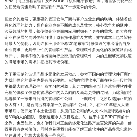
BPM（商业流程管理）及E-BOOK（核销电子帐册）等，这些多元化产品
的初见端倪也吹响了管理软件产品下一步竞争的号角。
但追究其发展，更重要的管理软件厂商与客户企业之间的联动。伴随着信
息化管理的助力，客户企业也在不断的成长及壮大，核心竞争力的延伸，
涉及领域的扩展，都使得企业在面向应用时拥有了更多的需求。而大多数
企业在发展的同时仍然习惯于原有操作思维及方式，并在成本上也希望得
到最大的优化，因此许多应用企业希望“老东家”能够快速的推出适合自身
企业需求并更具专业性的管理软件产品。管理软件多元化的发展道路由此
展开，并持续不断的推出面向行业应用的管理软件，为的是能够更加快速
的满足市场的需求并把控其市场份额。
为了更清楚的认识产品多元化的发展动态，参考下国内的管理软件厂商作
为我们探究的案例也是有所必要的。台湾的管理软件厂商在很长一段时间
里都是大陆管理软件厂商学习的对象，其走过的路程也让台湾管理软件业
完整的体验了信息化管理软件的风风雨雨及新老更替的过程。为此我们特
地选择了一家来自台湾的管理软件公司——正航软件，之所以选择正航的
原因有：1、是台湾占有率第一的管理软件公司。2、在2001年进入大陆
市场后，便开始了本土化进程，从厦门总公司的5人技术小组到现如今的
近300的人的团队，发展速度令人叹目观止。3、位于中国ERP厂商前十
之列。也因如此，也才使我们对正航的多元化道路产生更浓厚的兴趣，使
得更具有参考价值。同时也希望我们能在了解正航软件的产品多元化道路
的建设时，能给大家带来一些启示。