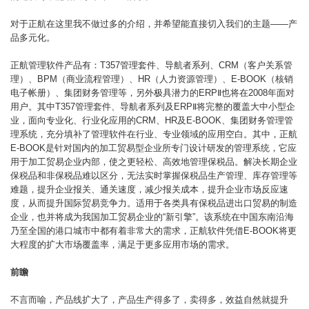
对于正航在这里我不做过多的介绍，并希望能直接切入我们的主题——产
品多元化。
正航管理软件产品有：T357管理套件、导航者系列、CRM（客户关系管
理）、BPM（商业流程管理）、HR（人力资源管理）、E-BOOK（核销
电子帐册）、集团财务管理等，另外极具潜力的ERPⅡ也将在2008年面对
用户。其中T357管理套件、导航者系列及ERPⅡ将完整的覆盖大中小型企
业，面向专业化、行业化应用的CRM、HR及E-BOOK、集团财务管理管
理系统，充分填补了管理软件在行业、专业领域的应用空白。其中，正航
E-BOOK是针对国内的加工贸易型企业所专门设计研发的管理系统，它应
用于加工贸易企业内部，使之更轻松、高效地管理保税品。解决长期企业
保税品和非保税品难以区分，无法实时掌握保税品生产管理、库存管理等
难题，提升企业报关、通关速度，减少报关成本，提升企业市场反应速
度，从而提升国际贸易竞争力。适用于各类具有保税品进出口贸易的制造
企业，也并将成为我国加工贸易企业的“新引擎”。该系统在中国东南沿海
乃至全国的港口城市中都有着非常大的需求，正航软件凭借E-BOOK将更
大程度的扩大市场覆盖率，满足于更多应用市场的需求。
前瞻
不言而喻，产品线扩大了，产品生产得多了，卖得多，效益自然就提升