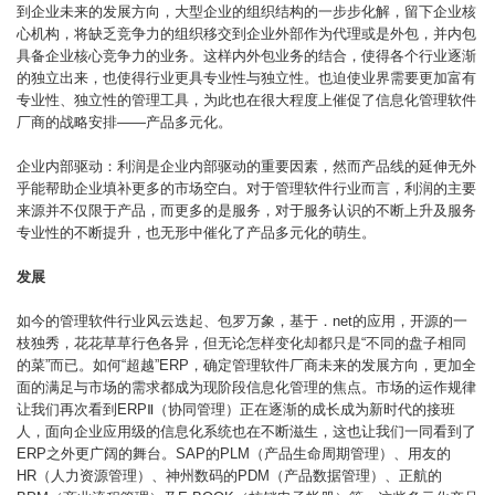
到企业未来的发展方向，大型企业的组织结构的一步步化解，留下企业核
心机构，将缺乏竞争力的组织移交到企业外部作为代理或是外包，并内包
具备企业核心竞争力的业务。这样内外包业务的结合，使得各个行业逐渐
的独立出来，也使得行业更具专业性与独立性。也迫使业界需要更加富有
专业性、独立性的管理工具，为此也在很大程度上催促了信息化管理软件
厂商的战略安排——产品多元化。
企业内部驱动：利润是企业内部驱动的重要因素，然而产品线的延伸无外
乎能帮助企业填补更多的市场空白。对于管理软件行业而言，利润的主要
来源并不仅限于产品，而更多的是服务，对于服务认识的不断上升及服务
专业性的不断提升，也无形中催化了产品多元化的萌生。
发展
如今的管理软件行业风云迭起、包罗万象，基于．net的应用，开源的一
枝独秀，花花草草行色各异，但无论怎样变化却都只是“不同的盘子相同
的菜”而已。如何“超越”ERP，确定管理软件厂商未来的发展方向，更加全
面的满足与市场的需求都成为现阶段信息化管理的焦点。市场的运作规律
让我们再次看到ERPⅡ（协同管理）正在逐渐的成长成为新时代的接班
人，面向企业应用级的信息化系统也在不断滋生，这也让我们一同看到了
ERP之外更广阔的舞台。SAP的PLM（产品生命周期管理）、用友的
HR（人力资源管理）、神州数码的PDM（产品数据管理）、正航的