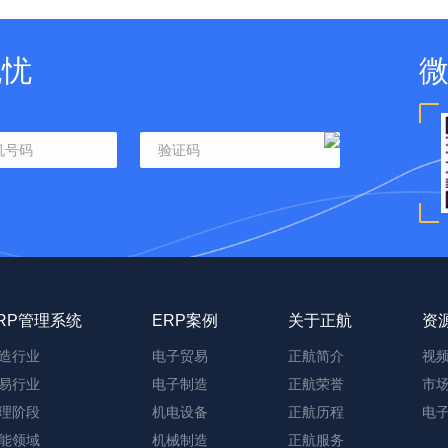
无忧
RP管理系统
ERP案例
关于正航
资
造行业
电子贸易
正航简介
视
易行业
电子制造
正航荣誉
市
理阶段
机电设备
正航历程
电
能领域
机械制造
正航服务