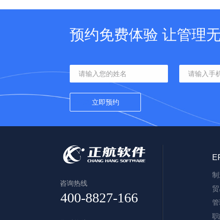
预约免费体验 让管理
E
制
咨询热线
贸
管
职