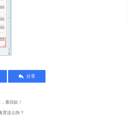
分享
售，看回款！
速度这么快？