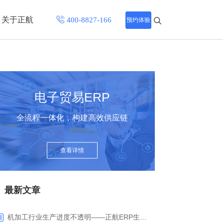
关于正航
预约体验
招聘中心
程
联系正航
电子贸易ERP
化
全流程一体化，构建高效供应链
网站导航
查看详情
最新文章
机加工行业生产进度不透明——正航ERP生产报工与可视化解决方案