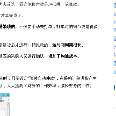
数字车间
数据可视化
为去筛选，看这笔预付款是冲抵哪一笔账款。
易
进销存管理
替代料管理
这才算完成了。
查看更多>
查看更多>
是繁琐的
。不仅要手动去打单，打单时的细节更是得多
期进货后才进行冲销账款的，
这时间周期很长。
相应的采购人员进行确认，
增加了沟通成本
。
单时，只要设定“预付自动冲款”，在采购订单进货产生
款，大大提高了财务的工作效率，减轻财务的工作。