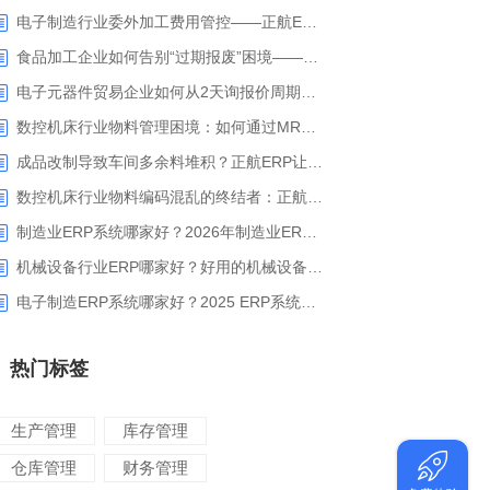
电子制造行业委外加工费用管控——正航ERP精细化成本核算解决方案
食品加工企业如何告别“过期报废”困境——正航ERP保质期管理应用解析
电子元器件贸易企业如何从2天询报价周期中解脱_正航ERP询价协同方案
数控机床行业物料管理困境：如何通过MRP智能算料破解库存积压与停工待料难题？
成品改制导致车间多余料堆积？正航ERP让拆解过程不再“黑箱”
数控机床行业物料编码混乱的终结者：正航ERP系统高级编码管理解决方案
制造业ERP系统哪家好？2026年制造业ERP权威评估与选型指南
机械设备行业ERP哪家好？好用的机械设备ERP系统推荐
电子制造ERP系统哪家好？2025 ERP系统权威盘点与选型指南
热门标签
生产管理
库存管理
仓库管理
财务管理