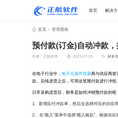
首页
解决方
首页
管理视角
制造业
制造业
贸易
预付款(订金)自动冲款
机电设备
设备制造
电子贸易
非标自动化
元器件贸易
机械制造
作者：正航软件
2021-07-29
财务
家用电器
贸易行业
在电子行业中，
电子制造
电子元器件贸易
商与供应商签
大宗贸易
款。后续进货之后，可用这笔预付款进行冲抵
装备制造
IC贸易行业
机械行业
项目型接单
日常采购进货后，财务是如何冲销预付款的呢
五金行业
批发类销售
1、
新增应付冲款单，然后去选择对应的供应商，
PCB行业
工贸一体型
2、
在“载入”菜单中选择“载入账款”。根据