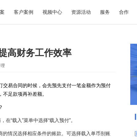
案
客户案例
视频中心
资源活动
服务
合作
管理热点
服务体系
商贸业
电子贸易
了解正航
业
职能管理
应用场景
，提高财务工作效率
市场活动
售后服务
家用电器
电子制造
正航简介
正航历
生产管理
APS排程
正航荣誉
正航文
电子书中心
仓库管理
配置BOM
五金金属
管理
新闻动态
采购管理
管理看板
订交易合同的时候，会先预先支付一笔金额作为预付
销售管理
移动报工
，不足款项再补差额。
成本核算
智能物流
财务管理
报价接单
？
质量管理
交期管理
在“载入”菜单中选择“载入预付”。
研发管理
物料齐套
供应商的情况选择相应条件的账款。可选择载入单币别账