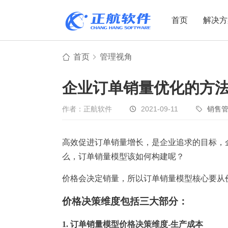
首页
解决方
首页
管理视角
制造业
制造业
贸易
企业订单销量优化的方
机电设备
设备制造
电子贸易
非标自动化
元器件贸易
机械制造
作者：正航软件
2021-09-11
销售
家用电器
贸易行业
高效促进订单销量增长，是企业追求的目标，
电子制造
大宗贸易
么，订单销量模型该如何构建呢？
装备制造
IC贸易行业
机械行业
项目型接单
价格会决定销量，所以订单销量模型核心要从
五金行业
批发类销售
价格决策维度包括三大部分：
PCB行业
工贸一体型
1. 订单销量模型价格决策维度-生产成本