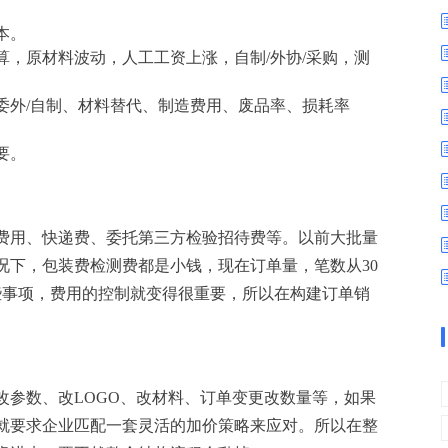
数字车间
数据可视化
本。
易
进销存管理
替代料管理
，原材料波动，人工工资上涨，自制/外协/采购，测
查看更多>
查看更多>
委外/自制、材料替代、制造费用、废品率、损耗率
要。
费用、快递费、委托第三方检验招待费等。以前大批量
状况下，包装费检测费都是小钱，现在订单量，笔数从30
这些事项，费用的控制就变得很重要，所以在构建订单销
改参数、改LOGO、改材料、订单变更改数量等，如果
就要求企业匹配一套灵活的加价策略来应对。所以在整