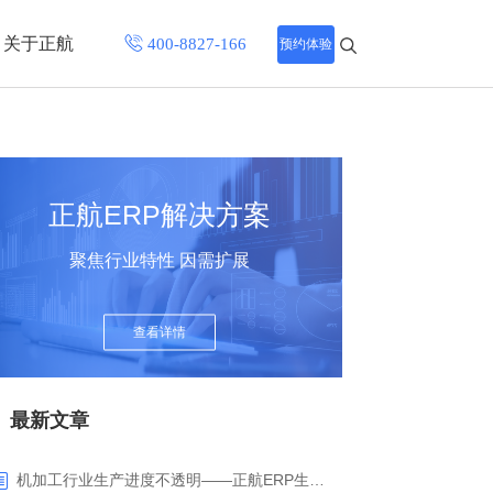
关于正航
预约体验
招聘中心
程
联系正航
正航ERP解决方案
化
聚焦行业特性 因需扩展
网站导航
查看详情
最新文章
机加工行业生产进度不透明——正航ERP生产报工与可视化解决方案