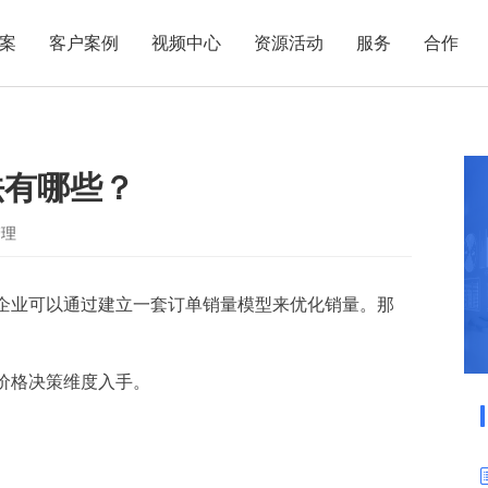
案
客户案例
视频中心
资源活动
服务
合作
管理热点
服务体系
商贸业
电子贸易
了解正航
业
职能管理
应用场景
法有哪些？
市场活动
售后服务
家用电器
电子制造
正航简介
正航历
生产管理
APS排程
正航荣誉
正航文
电子书中心
仓库管理
配置BOM
五金金属
管理
新闻动态
采购管理
管理看板
企业可以通过建立一套订单销量模型来优化销量。那
销售管理
移动报工
成本核算
智能物流
财务管理
报价接单
价格决策维度入手。
质量管理
交期管理
研发管理
物料齐套