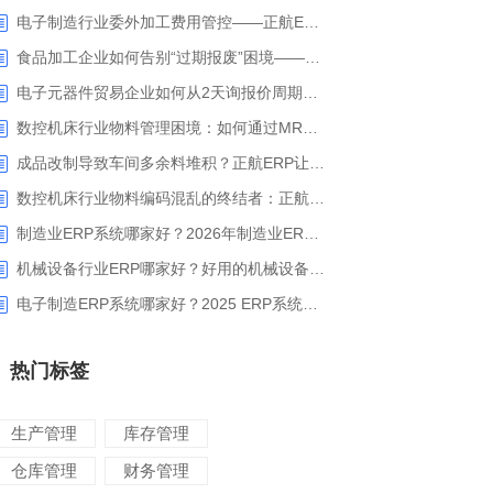
电子制造行业委外加工费用管控——正航ERP精细化成本核算解决方案
食品加工企业如何告别“过期报废”困境——正航ERP保质期管理应用解析
电子元器件贸易企业如何从2天询报价周期中解脱_正航ERP询价协同方案
数控机床行业物料管理困境：如何通过MRP智能算料破解库存积压与停工待料难题？
成品改制导致车间多余料堆积？正航ERP让拆解过程不再“黑箱”
数控机床行业物料编码混乱的终结者：正航ERP系统高级编码管理解决方案
制造业ERP系统哪家好？2026年制造业ERP权威评估与选型指南
机械设备行业ERP哪家好？好用的机械设备ERP系统推荐
电子制造ERP系统哪家好？2025 ERP系统权威盘点与选型指南
热门标签
生产管理
库存管理
仓库管理
财务管理