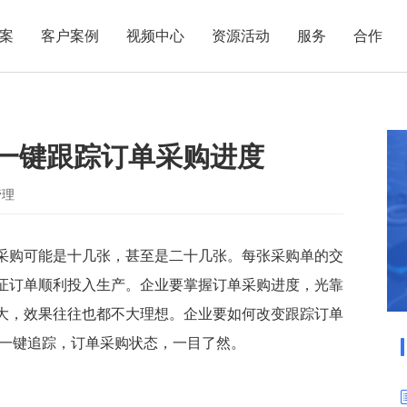
案
客户案例
视频中心
资源活动
服务
合作
管理热点
服务体系
商贸业
电子贸易
了解正航
业
职能管理
应用场景
，一键跟踪订单采购进度
市场活动
售后服务
家用电器
电子制造
正航简介
正航历
生产管理
APS排程
正航荣誉
正航文
电子书中心
仓库管理
配置BOM
五金金属
管理
新闻动态
采购管理
管理看板
销售管理
移动报工
采购可能是十几张，甚至是二十几张。每张采购单的交
证订单顺利投入生产。企业要掌握订单采购进度，光靠
成本核算
智能物流
大，效果往往也都不大理想。企业要如何改变跟踪订单
财务管理
报价接单
购一键追踪，订单采购状态，一目了然。
质量管理
交期管理
研发管理
物料齐套