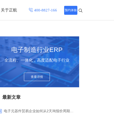
关于正航
预约体验
招聘中心
程
联系正航
电子制造行业ERP
化
全流程、一体化，高度适配电子行业
网站导航
查看详情
最新文章
电子元器件贸易企业如何从2天询报价周期中解脱_正航ERP询价协同方案