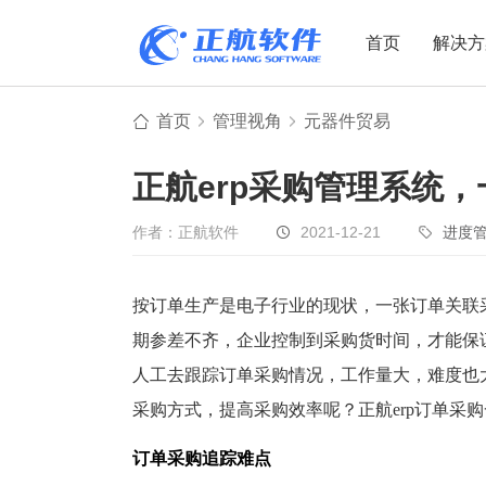
首页
解决方
首页
管理视角
元器件贸易
制造业
制造业
贸易
正航erp采购管理系统
机电设备
设备制造
电子贸易
非标自动化
元器件贸易
机械制造
作者：正航软件
2021-12-21
进度
家用电器
贸易行业
电子制造
大宗贸易
按订单生产是电子行业的现状，一张订单关联
期参差不齐，企业控制到采购货时间，才能保
装备制造
IC贸易行业
人工去跟踪订单采购情况，工作量大，难度也
机械行业
项目型接单
采购方式，提高采购效率呢？正航erp订单采
五金行业
批发类销售
PCB行业
工贸一体型
订单采购追踪难点