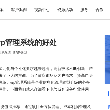
案
客户案例
视频中心
资源活动
服务
合作
管理热点
服务体系
商贸业
电子贸易
了解正航
业
职能管理
应用场景
rp管理系统的好处
市场活动
售后服务
家用电器
电子制造
正航简介
正航历
生产管理
APS排程
正航荣誉
正航文
电子书中心
仓库管理
配置BOM
五金金属
管理系统
ERP选型
新闻动态
采购管理
管理看板
多元化与个性化要求越来越高，高新技术不断创新，产
销售管理
移动报工
来了巨大的挑战。为了适应市场及客户需求，提高自身
成本核算
智能物流
改革。
erp管理系统是企业信息化管理转型升级的必备
财务管理
报价接单
运作。下面我们就来详细看下电气成套设备行业使用
质量管理
交期管理
研发管理
物料齐套
系统值得推荐。通过项目全方位管理、成本利润管理及