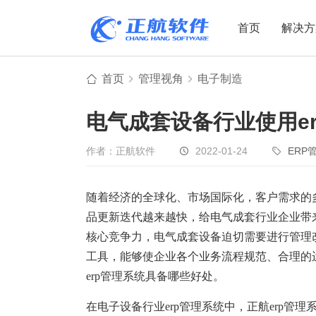
首页
解决方
首页
管理视角
电子制造
制造业
制造业
贸易
电气成套设备行业使用e
机电设备
设备制造
电子贸易
非标自动化
元器件贸易
机械制造
作者：正航软件
2022-01-24
ERP
家用电器
贸易行业
随着经济的全球化、市场国际化，客户需求的
电子制造
大宗贸易
品更新迭代越来越快，给电气成套行业企业带
装备制造
IC贸易行业
核心竞争力，电气成套设备迫切需要进行管理
机械行业
项目型接单
工具，能够使企业各个业务流程规范、合理的
五金行业
批发类销售
erp管理系统具备哪些好处。
PCB行业
工贸一体型
在电子设备行业
erp
管理系统中，正航
erp
管理