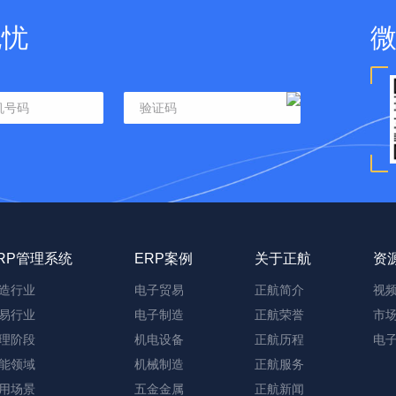
无忧
RP管理系统
ERP案例
关于正航
资
造行业
电子贸易
正航简介
视
易行业
电子制造
正航荣誉
市
理阶段
机电设备
正航历程
电
能领域
机械制造
正航服务
用场景
五金金属
正航新闻