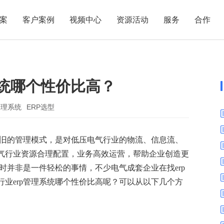
案
客户案例
视频中心
资源活动
服务
合作
管理热点
服务体系
商贸业
电子贸易
了解正航
业
职能管理
应用场景
系统哪个性价比高？
市场活动
售后服务
家用电器
电子制造
正航简介
正航历
生产管理
APS排程
正航荣誉
正航文
电子书中心
仓库管理
配置BOM
五金金属
管理系统
ERP选型
新闻动态
采购管理
管理看板
业旧的管理模式，是对低压电气行业的物流、信息流、
销售管理
移动报工
气行业资源合理配置，业务高效运营，帮助企业创造更
成本核算
智能物流
时并非是一件轻松的事情，不少电气成套企业在找erp
财务管理
报价接单
业erp管理系统哪个性价比高呢？可以从以下几个方
质量管理
交期管理
研发管理
物料齐套