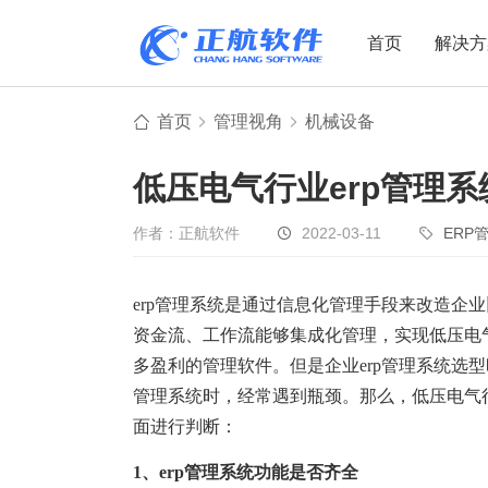
首页
解决方
首页
管理视角
机械设备
制造业
制造业
贸易
低压电气行业erp管理
机电设备
设备制造
电子贸易
非标自动化
元器件贸易
机械制造
作者：正航软件
2022-03-11
ERP
家用电器
贸易行业
erp管理系统是通过信息化管理手段来改造企
电子制造
大宗贸易
资金流、工作流能够集成化管理，实现低压电
装备制造
IC贸易行业
多盈利的管理软件。但是企业erp管理系统选型
机械行业
项目型接单
管理系统时，经常遇到瓶颈。那么，低压电气行
五金行业
批发类销售
面进行判断：
PCB行业
工贸一体型
1、erp管理系统功能是否齐全