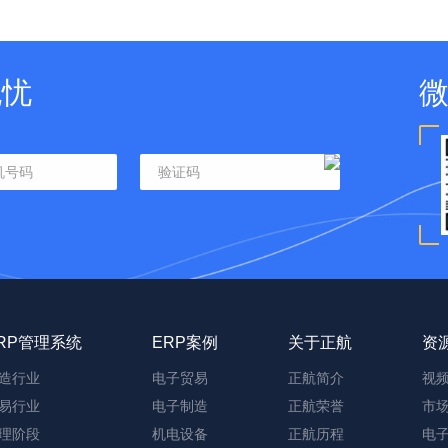
无忧
RP管理系统
ERP案例
关于正航
资
造行业
电子贸易
正航简介
视
易行业
电子制造
正航荣誉
市
理阶段
机电设备
正航历程
电