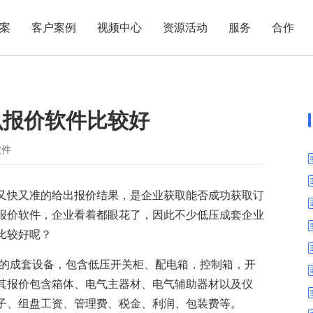
案
客户案例
视频中心
资源活动
服务
合作
管理热点
服务体系
商贸业
电子贸易
了解正航
业
职能管理
应用场景
么报价软件比较好
市场活动
售后服务
家用电器
电子制造
正航简介
正航历
生产管理
APS排程
正航荣誉
正航文
电子书中心
仓库管理
配置BOM
五金金属
软件
新闻动态
采购管理
管理看板
又快又准的给出报价结果，是企业获取能否成功获取订
销售管理
移动报工
报价软件，企业看着都眼花了，因此不少低压成套企业
成本核算
智能物流
比较好呢？
财务管理
报价接单
使用的成套设备，包含低压开关柜、配电箱，控制箱，开
质量管理
交期管理
其报价包含箱体、电气主器材、电气辅助器材以及仪
研发管理
物料齐套
子、组盘工资、管理费、税金、利润、包装费等。