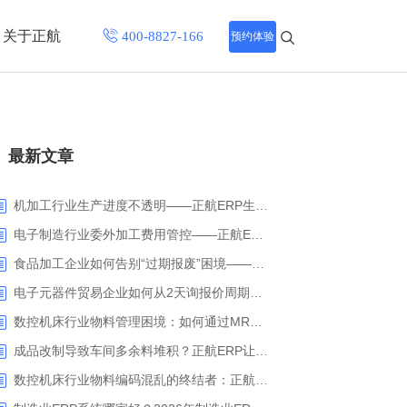
关于正航
预约体验
招聘中心
最新文章
程
联系正航
化
机加工行业生产进度不透明——正航ERP生产报工与可视化解决方案
网站导航
电子制造行业委外加工费用管控——正航ERP精细化成本核算解决方案
食品加工企业如何告别“过期报废”困境——正航ERP保质期管理应用解析
电子元器件贸易企业如何从2天询报价周期中解脱_正航ERP询价协同方案
数控机床行业物料管理困境：如何通过MRP智能算料破解库存积压与停工待料难题？
成品改制导致车间多余料堆积？正航ERP让拆解过程不再“黑箱”
数控机床行业物料编码混乱的终结者：正航ERP系统高级编码管理解决方案