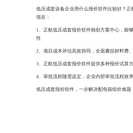
塑胶加工
整合型贸易
低压成套设备企业用什么报价软件比较好？正
智能制造
工业设备贸
现在：
查看更多>
查看更多>
1、正航低压成套报价软件独创方案中心，能
性
2、项目成本评估高效协同，全面囊括材料费
3、正航低压成套报价软件提供多种报价试算
4、审批流程随需设定，企业内部审批流程效
低压成套报价软件，一步解决配电箱组价难题