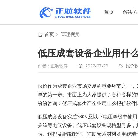
首页
解决方
首页
管理视角
制造业
制造业
贸易
低压成套设备企业用什
机电设备
设备制造
电子贸易
非标自动化
元器件贸易
机械制造
作者：正航软件
2022-07-29
报价
家用电器
贸易行业
报价作为成套企业市场交易的重要环节之一，
电子制造
大宗贸易
单的第一步。市面上为大家提供了各种各样的
装备制造
IC贸易行业
纷纷咨询：低压成套生产企业用什么报价软件
机械行业
项目型接单
低压成套设备实质
380V及以下电压等级中
五金行业
批发类销售
关箱等电气设备。低压成套设备规格型号多，
PCB行业
工贸一体型
表、铜排及绝缘配件、辅助安装材料及电线端