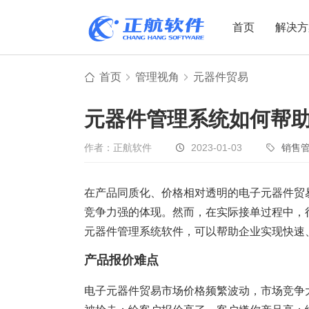
首页
解决方
首页
管理视角
元器件贸易
制造业
制造业
贸易
元器件管理系统如何帮
机电设备
设备制造
电子贸易
非标自动化
元器件贸易
机械制造
作者：正航软件
2023-01-03
销售
家用电器
贸易行业
在产品同质化、价格相对透明的电子元器件贸
电子制造
大宗贸易
竞争力强的体现。然而，在实际接单过程中，
装备制造
IC贸易行业
元器件管理系统软件，可以帮助企业实现快速
机械行业
项目型接单
产品报价难点
五金行业
批发类销售
PCB行业
工贸一体型
电子元器件贸易市场价格频繁波动，市场竞争