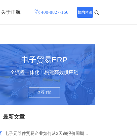
关于正航
预约体验
招聘中心
程
联系正航
电子贸易ERP
化
全流程一体化，构建高效供应链
网站导航
查看详情
最新文章
电子元器件贸易企业如何从2天询报价周期中解脱_正航ERP询价协同方案