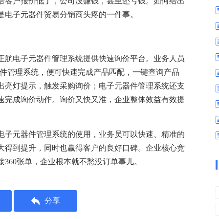
给客户报价低了，公司没赚钱，甚至还亏钱。如何给出
数字车间
数据可视化
是电子元器件贸易分销商头疼的一件事。
易
进销存管理
替代料管理
查看更多>
查看更多>
正航电子元器件管理系统提供快速询价平台。业务人员
器件管理系统，便可快速完成产品匹配，一键查询产品
出亮灯提示，触发采购询价；电子元器件管理系统还支
速完成询价动作。询价又快又准，企业整体效益有效提
电子元器件管理系统的使用，业务员可以快速、精准的
大得到提升，同时也赢得客户的良好口碑。企业核心竞
接
360张单，企业根本就不愁没订单事儿。
分享