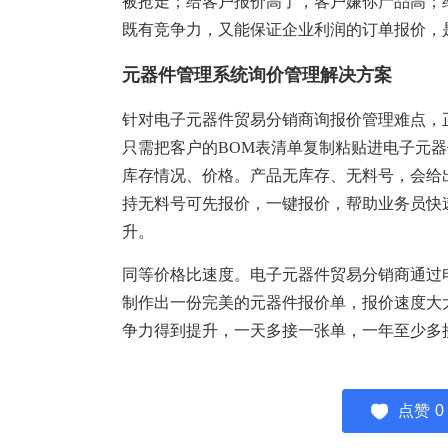
被抢走；给客户报价高了，客户嫌你产品高；
塑胶加工
整合型贸易
既有竞争力，又能保证企业利润的订单报价，
智能制造
工业设备贸
元器件管理系统询价管理解决方案
查看更多>
查看更多>
针对电子元器件贸易分销商询报价管理难点，
只需把客户的
BOM表清单复制粘贴进电子元
库存情况、价格。产品无库存、无料号，会给
持无料号可先报价，一键报价，帮助业务员快
升。
同等价格比速度。电子元器件贸易分销商通过
制作出一份完美的元器件报价单，报价速度大
争力得到提升，一天多接一张单，一年至少多
点赞
0