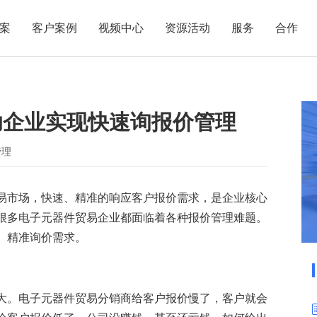
案
客户案例
视频中心
资源活动
服务
合作
管理热点
服务体系
商贸业
电子贸易
了解正航
业
职能管理
应用场景
助企业实现快速询报价管理
市场活动
售后服务
家用电器
电子制造
正航简介
正航历
生产管理
APS排程
正航荣誉
正航文
电子书中心
仓库管理
配置BOM
五金金属
管理
新闻动态
采购管理
管理看板
易市场，快速、精准的响应客户报价需求，是企业核心
销售管理
移动报工
很多电子元器件贸易企业都面临着各种报价管理难题。
成本核算
智能物流
、精准询价需求。
财务管理
报价接单
质量管理
交期管理
研发管理
物料齐套
大。电子元器件贸易分销商给客户报价慢了，客户就会