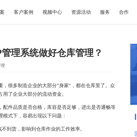
案
客户案例
视频中心
资源活动
服务
合作
管理热点
服务体系
商贸业
电子贸易
了解正航
业
职能管理
应用场景
P管理系统做好仓库管理？
市场活动
售后服务
家用电器
电子制造
正航简介
正航历
生产管理
APS排程
正航荣誉
正航文
电子书中心
仓库管理
配置BOM
五金金属
管理
新闻动态
采购管理
管理看板
重，很多制造企业的大部分”身家“，都在仓库里了。众
销售管理
移动报工
占用了企业大部分的流动资金。
成本核算
智能物流
财务管理
报价接单
，配件品质是否合格，库容是否足够，进出是否通畅等
理模式下，容易出现以下问题：
质量管理
交期管理
研发管理
物料齐套
找不到货，影响到仓库作业的工作效率。