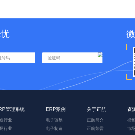
无忧
RP管理系统
ERP案例
关于正航
资
造行业
电子贸易
正航简介
视
易行业
电子制造
正航荣誉
市