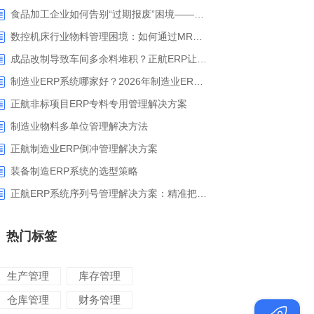
食品加工企业如何告别“过期报废”困境——正航ERP保质期管理应用解析
数控机床行业物料管理困境：如何通过MRP智能算料破解库存积压与停工待料难题？
成品改制导致车间多余料堆积？正航ERP让拆解过程不再“黑箱”
制造业ERP系统哪家好？2026年制造业ERP权威评估与选型指南
正航非标项目ERP专料专用管理解决方案
制造业物料多单位管理解决方法
正航制造业ERP倒冲管理解决方案
装备制造ERP系统的选型策略
正航ERP系统序列号管理解决方案：精准把控生产售后全流程
热门标签
生产管理
库存管理
仓库管理
财务管理