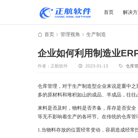
首页
解决方
首页
管理视角
生产制造
制造业
制造业
贸易
企业如何利用制造业ER
机电设备
设备制造
电子贸易
非标自动化
元器件贸易
机械制造
作者：正航软件
2023-01-13
仓库
家用电器
贸易行业
仓库管理，对于生产制造型企业来说是重中之
电子制造
大宗贸易
多的原材料和堆积如山的成品、半成品，往往
装备制造
IC贸易行业
机械行业
项目型接单
来料是否及时，物料是否齐备，库存是否安全
等无不影响着生产的各环节。在传统的仓库管
五金行业
批发类销售
PCB行业
工贸一体型
1.当物料存放的位置经常变动，容易造成经常