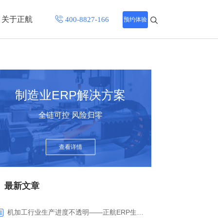
关于正航
预约体验
招聘中心
程
联系正航
制造业ERP解决方案
化
全链可控 风险归零
网站导航
查看详情
最新文章
机加工行业生产进度不透明——正航ERP生产报工与可视化解决方案