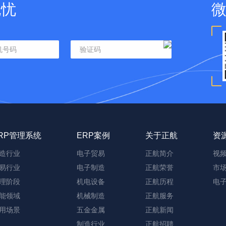
无忧
RP管理系统
ERP案例
关于正航
资
造行业
电子贸易
正航简介
视
易行业
电子制造
正航荣誉
市
理阶段
机电设备
正航历程
电
能领域
机械制造
正航服务
用场景
五金金属
正航新闻
制造行业
正航招聘