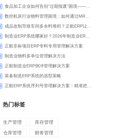
食品加工企业如何告别“过期报废”困境——正航ERP保质期管理应用解析
数控机床行业物料管理困境：如何通过MRP智能算料破解库存积压与停工待料难题？
成品改制导致车间多余料堆积？正航ERP让拆解过程不再“黑箱”
制造业ERP系统哪家好？2026年制造业ERP权威评估与选型指南
正航非标项目ERP专料专用管理解决方案
制造业物料多单位管理解决方法
正航制造业ERP倒冲管理解决方案
装备制造ERP系统的选型策略
正航ERP系统序列号管理解决方案：精准把控生产售后全流程
热门标签
生产管理
库存管理
仓库管理
财务管理