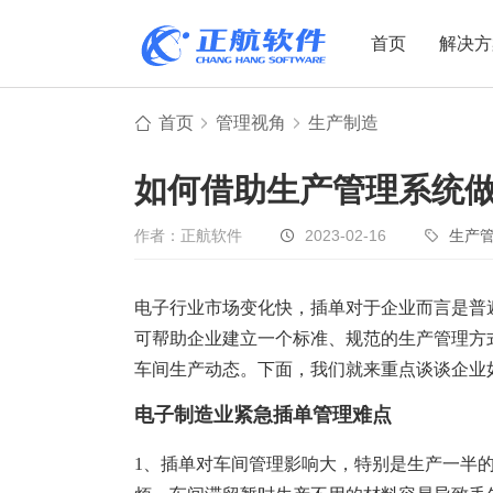
首页
解决方
首页
管理视角
生产制造
制造业
制造业
贸易
如何借助生产管理系统
机电设备
设备制造
电子贸易
非标自动化
元器件贸易
机械制造
作者：正航软件
2023-02-16
生产
家用电器
贸易行业
电子行业市场变化快，插单对于企业而言是普
电子制造
大宗贸易
可帮助企业建立一个标准、规范的生产管理方
装备制造
IC贸易行业
车间生产动态。下面，我们就来重点谈谈企业
机械行业
项目型接单
电子制造业紧急插单管理难点
五金行业
批发类销售
PCB行业
工贸一体型
1、插单对车间管理影响大，特别是生产一半