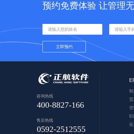
预约免费体验 让管理
E
制
咨询热线
贸
管
职
售后热线
应