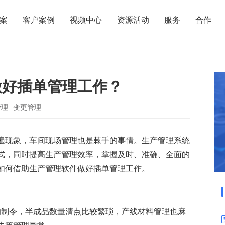
案
客户案例
视频中心
资源活动
服务
合作
管理热点
服务体系
商贸业
电子贸易
了解正航
业
职能管理
应用场景
做好插单管理工作？
市场活动
售后服务
家用电器
电子制造
正航简介
正航历
生产管理
APS排程
正航荣誉
正航文
电子书中心
仓库管理
配置BOM
五金金属
管理
变更管理
新闻动态
采购管理
管理看板
遍现象，车间现场管理也是棘手的事情。生产管理系统
销售管理
移动报工
式，同时提高生产管理效率，掌握及时、准确、全面的
成本核算
智能物流
如何借助生产管理软件做好插单管理工作。
财务管理
报价接单
质量管理
交期管理
研发管理
物料齐套
的制令，半成品数量清点比较繁琐，产线材料管理也麻