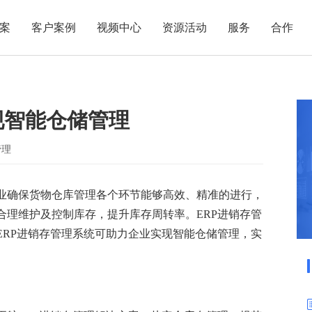
案
客户案例
视频中心
资源活动
服务
合作
管理热点
服务体系
商贸业
电子贸易
了解正航
业
职能管理
应用场景
现智能仓储管理
市场活动
售后服务
家用电器
电子制造
正航简介
正航历
生产管理
APS排程
正航荣誉
正航文
电子书中心
仓库管理
配置BOM
五金金属
管理
新闻动态
采购管理
管理看板
业确保货物仓库管理各个环节能够高效、精准的进行，
销售管理
移动报工
合理维护及控制库存，提升库存周转率。ERP进销存管
成本核算
智能物流
ERP进销存管理系统可助力企业实现智能仓储管理，实
财务管理
报价接单
质量管理
交期管理
研发管理
物料齐套