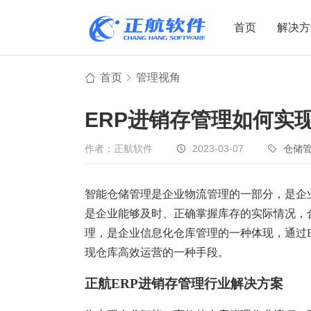
首页
解决方
首页
管理视角
制造业
制造业
贸易
ERP进销存管理如何实
机电设备
设备制造
电子贸易
非标自动化
元器件贸易
机械制造
作者：正航软件
2023-03-07
仓储
家用电器
贸易行业
智能仓储管理是企业物流管理的一部分，是企
电子制造
大宗贸易
是企业能够及时、正确掌握库存的实际情况，
装备制造
IC贸易行业
理，是企业信息化仓库管理的一种体现，通过
机械行业
项目型接单
现仓库高效运营的一种手段。
五金行业
批发类销售
正航ERP进销存管理行业解决方案
PCB行业
工贸一体型