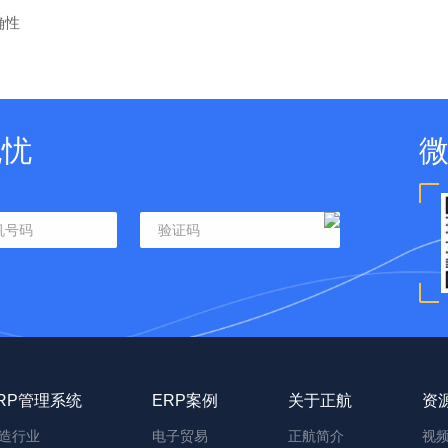
确性
无忧
RP管理系统
ERP案例
关于正航
资
造行业
电子贸易
正航简介
视