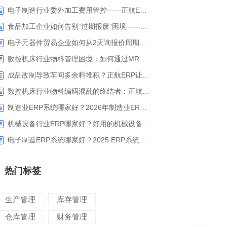
电子制造行业委外加工费用管控——正航ERP精细化成本核算解决方案
食品加工企业如何告别“过期报废”困境——正航ERP保质期管理应用解析
电子元器件贸易企业如何从2天询报价周期中解脱_正航ERP询价协同方案
数控机床行业物料管理困境：如何通过MRP智能算料破解库存积压与停工待料难题？
成品改制导致车间多余料堆积？正航ERP让拆解过程不再“黑箱”
数控机床行业物料编码混乱的终结者：正航ERP系统高级编码管理解决方案
制造业ERP系统哪家好？2026年制造业ERP权威评估与选型指南
机械设备行业ERP哪家好？好用的机械设备ERP系统推荐
电子制造ERP系统哪家好？2025 ERP系统权威盘点与选型指南
热门标签
生产管理
库存管理
仓库管理
财务管理