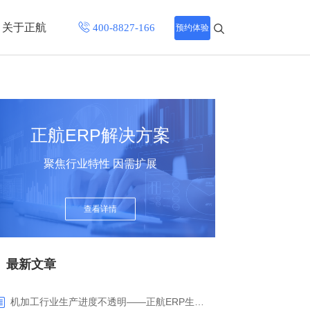
关于正航
预约体验
招聘中心
程
联系正航
正航ERP解决方案
化
聚焦行业特性 因需扩展
网站导航
查看详情
最新文章
机加工行业生产进度不透明——正航ERP生产报工与可视化解决方案