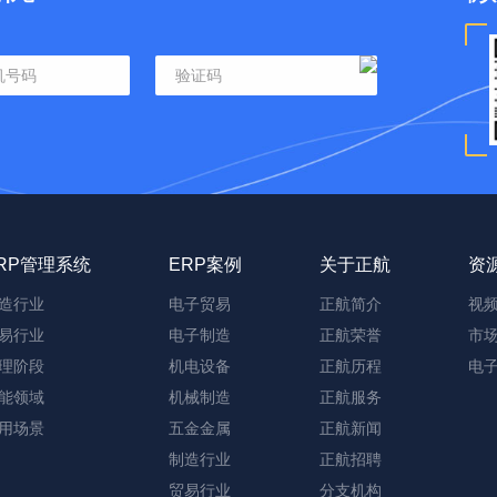
RP管理系统
ERP案例
关于正航
资
造行业
电子贸易
正航简介
视
易行业
电子制造
正航荣誉
市
理阶段
机电设备
正航历程
电
能领域
机械制造
正航服务
用场景
五金金属
正航新闻
制造行业
正航招聘
贸易行业
分支机构