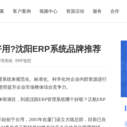
案
客户案例
视频中心
资源活动
服务
合作
管理热点
服务体系
商贸业
电子贸易
了解正航
业
职能管理
应用场景
好用?沈阳ERP系统品牌推荐
市场活动
售后服务
家用电器
电子制造
正航简介
正航历
生产管理
APS排程
正航荣誉
正航文
电子书中心
仓库管理
配置BOM
五金金属
管理系统
ERP选型
新闻动态
采购管理
管理看板
管理系统来规范化、标准化、科学化对企业内部资源进行
销售管理
移动报工
进而提升企业市场整体综合竞争力。
成本核算
智能物流
财务管理
报价接单
琳琅满目，到底沈阳ERP管理系统哪个好呢？正航ERP
质量管理
交期管理
研发管理
物料齐套
0年始创于台湾，2001年在厦门设立大陆总部，目前已在