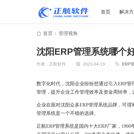
首页
解决方
首页
管理视角
制造业
制造业
贸易
沈阳ERP管理系统哪个
机电设备
设备制造
电子贸易
非标自动化
元器件贸易
机械制造
作者：正航软件
2023-04-19
ERP
家用电器
贸易行业
数字化时代，沈阳企业纷纷想通过引入ERP
电子制造
大宗贸易
管理，提升企业工作管理效率及资金周转率，
装备制造
IC贸易行业
机械行业
项目型接单
企业在面对沈阳众多ERP管理系统品牌，可谓
管理系统是一个不错的选择。
五金行业
批发类销售
PCB行业
工贸一体型
正航ERP管理系统是国内十大ERP厂家，199