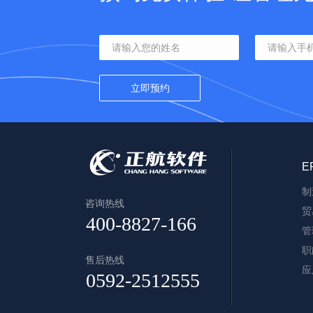
E
制
咨询热线
贸
管
职
售后热线
应