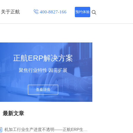
关于正航
预约体验
招聘中心
程
联系正航
正航ERP解决方案
化
聚焦行业特性 因需扩展
网站导航
查看详情
最新文章
机加工行业生产进度不透明——正航ERP生产报工与可视化解决方案