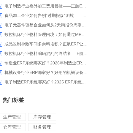
电子制造行业委外加工费用管控——正航ERP精细化成本核算解决方案
食品加工企业如何告别“过期报废”困境——正航ERP保质期管理应用解析
电子元器件贸易企业如何从2天询报价周期中解脱_正航ERP询价协同方案
数控机床行业物料管理困境：如何通过MRP智能算料破解库存积压与停工待料难题？
成品改制导致车间多余料堆积？正航ERP让拆解过程不再“黑箱”
数控机床行业物料编码混乱的终结者：正航ERP系统高级编码管理解决方案
制造业ERP系统哪家好？2026年制造业ERP权威评估与选型指南
机械设备行业ERP哪家好？好用的机械设备ERP系统推荐
电子制造ERP系统哪家好？2025 ERP系统权威盘点与选型指南
热门标签
生产管理
库存管理
仓库管理
财务管理