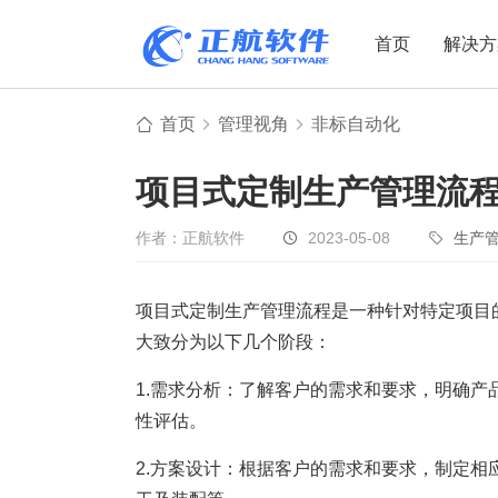
首页
解决方
首页
管理视角
非标自动化
制造业
制造业
贸易
项目式定制生产管理流
机电设备
设备制造
电子贸易
非标自动化
元器件贸易
机械制造
作者：正航软件
2023-05-08
生产
家用电器
贸易行业
项目式定制生产管理流程是一种针对特定项目
电子制造
大宗贸易
大致分为以下几个阶段：
装备制造
IC贸易行业
机械行业
项目型接单
1.需求分析：了解客户的需求和要求，明确
性评估。
五金行业
批发类销售
PCB行业
工贸一体型
2.方案设计：根据客户的需求和要求，制定