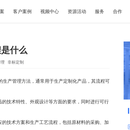
案
客户案例
视频中心
资源活动
服务
合作
管理热点
服务体系
商贸业
电子贸易
了解正航
业
职能管理
应用场景
程是什么
市场活动
售后服务
家用电器
电子制造
正航简介
正航历
生产管理
APS排程
正航荣誉
正航文
电子书中心
仓库管理
配置BOM
五金金属
管理
非标定制
新闻动态
采购管理
管理看板
的生产管理方法，通常用于生产定制化产品，其流程可
销售管理
移动报工
成本核算
智能物流
财务管理
报价接单
产品的技术特性、外观设计等方面的要求，同时进行可行
质量管理
交期管理
研发管理
物料齐套
相应的技术方案和生产工艺流程，包括原材料的采购、加