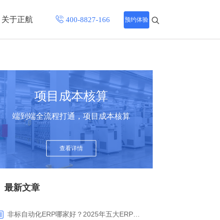
关于正航
预约体验
招聘中心
程
联系正航
项目成本核算
化
端到端全流程打通，项目成本核算
网站导航
查看详情
最新文章
非标自动化ERP哪家好？2025年五大ERP厂商深度解析