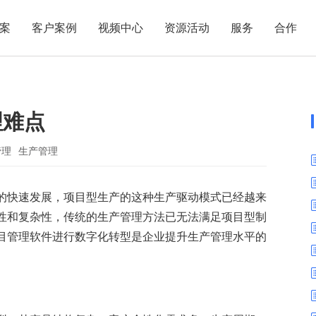
案
客户案例
视频中心
资源活动
服务
合作
管理热点
服务体系
商贸业
电子贸易
了解正航
业
职能管理
应用场景
理难点
市场活动
售后服务
家用电器
电子制造
正航简介
正航历
生产管理
APS排程
正航荣誉
正航文
电子书中心
仓库管理
配置BOM
五金金属
管理
生产管理
新闻动态
采购管理
管理看板
的快速发展，项目型生产的这种生产驱动模式已经越来
销售管理
移动报工
性和复杂性，传统的生产管理方法已无法满足项目型制
成本核算
智能物流
目管理软件进行数字化转型是企业提升生产管理水平的
财务管理
报价接单
质量管理
交期管理
研发管理
物料齐套