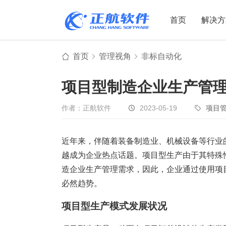
首页
解决方
首页
管理视角
非标自动化
制造业
制造业
贸易
项目型制造企业生产管
机电设备
设备制造
电子贸易
非标自动化
元器件贸易
机械制造
作者：正航软件
2023-05-19
项目
家用电器
贸易行业
近年来，伴随着装备制造业、机械设备等行业
电子制造
大宗贸易
越成为企业热点话题。项目型生产由于其特殊
装备制造
IC贸易行业
造企业生产管理需求，因此，企业通过使用项
机械行业
项目型接单
必然趋势。
五金行业
批发类销售
项目型生产模式发展状况
PCB行业
工贸一体型