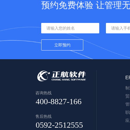
预约免费体验 让管理
E
制
咨询热线
贸
管
职
售后热线
应