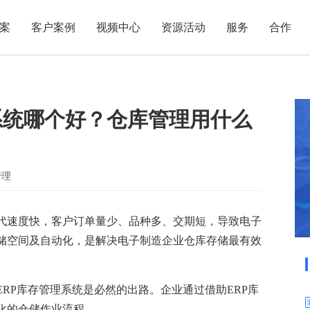
案
客户案例
视频中心
资源活动
服务
合作
管理热点
服务体系
商贸业
电子贸易
了解正航
业
职能管理
应用场景
系统哪个好？仓库管理用什么
市场活动
售后服务
家用电器
电子制造
正航简介
正航历
生产管理
APS排程
正航荣誉
正航文
电子书中心
仓库管理
配置BOM
五金金属
新闻动态
采购管理
管理看板
管理
销售管理
移动报工
成本核算
智能物流
代速度快，客户订单量少、品种多、交期短，导致电子
储空间及自动化，是解决电子制造企业仓库存储最有效
财务管理
报价接单
质量管理
交期管理
研发管理
物料齐套
RP库存管理系统是必然的出路。企业通过借助ERP库
化的仓储作业流程。