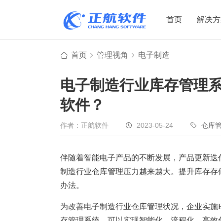
首页
解决方
首页
管理视角
电子制造
制造业
制造业
贸易
电子制造行业库存管理
机电设备
设备制造
电子贸易
软件？
非标自动化
元器件贸易
机械制造
家用电器
贸易行业
作者：正航软件
2023-05-24
仓库
电子制造
大宗贸易
装备制造
IC贸易行业
伴随着智能电子产品的不断发展，产品更新迭
制造行业仓库管理压力越来越大。提升库存存
机械行业
项目型接单
办法。
五金行业
批发类销售
PCB行业
工贸一体型
为改善电子制造行业仓库管理状况，企业实施E
存管理系统，可以实现智能化、流程化、高效