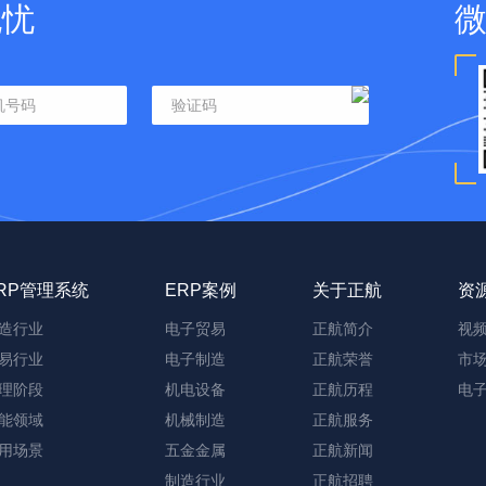
无忧
RP管理系统
ERP案例
关于正航
资
造行业
电子贸易
正航简介
视
易行业
电子制造
正航荣誉
市
理阶段
机电设备
正航历程
电
能领域
机械制造
正航服务
用场景
五金金属
正航新闻
制造行业
正航招聘