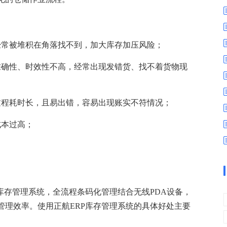
数字车间
数据可视化
易
进销存管理
替代料管理
查看更多>
查看更多>
经常被堆积在角落找不到，加大库存加压风险；
准确性、时效性不高，经常出现发错货、找不着货物现
过程耗时长，且易出错，容易出现账实不符情况；
成本过高；
库存管理系统，全流程条码化管理结合无线PDA设备，
管理效率。使用正航ERP库存管理系统的具体好处主要