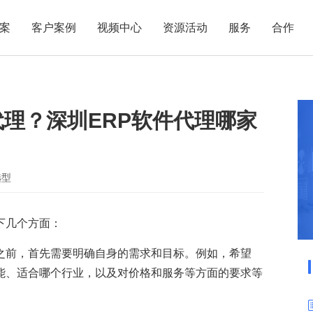
案
客户案例
视频中心
资源活动
服务
合作
管理热点
服务体系
商贸业
电子贸易
了解正航
业
职能管理
应用场景
代理？深圳ERP软件代理哪家
市场活动
售后服务
家用电器
电子制造
正航简介
正航历
生产管理
APS排程
正航荣誉
正航文
电子书中心
仓库管理
配置BOM
五金金属
新闻动态
采购管理
管理看板
选型
销售管理
移动报工
成本核算
智能物流
下几个方面：
财务管理
报价接单
之前，首先需要明确自身的需求和目标。例如，希望
质量管理
交期管理
功能、适合哪个行业，以及对价格和服务等方面的要求等
研发管理
物料齐套