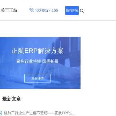
关于正航
预约体验
招聘中心
程
联系正航
正航ERP解决方案
化
聚焦行业特性 因需扩展
网站导航
查看详情
最新文章
机加工行业生产进度不透明——正航ERP生产报工与可视化解决方案