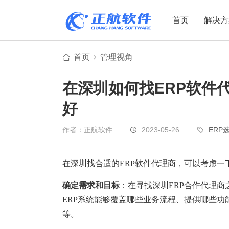
首页
解决方
首页
管理视角
制造业
制造业
贸易
在深圳如何找ERP软件
机电设备
设备制造
电子贸易
好
非标自动化
元器件贸易
机械制造
家用电器
贸易行业
作者：正航软件
2023-05-26
ERP
电子制造
大宗贸易
装备制造
IC贸易行业
在深圳找合适的ERP软件代理商，可以考虑一
机械行业
项目型接单
确定需求和目标
：在寻找深圳ERP合作代理
商
五金行业
批发类销售
ERP系统能够覆盖哪些业务流程、提供哪些
PCB行业
工贸一体型
等。