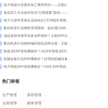
电子制造行业委外加工费用管控——正航ERP精细化成本核算解决方案
食品加工企业如何告别“过期报废”困境——正航ERP保质期管理应用解析
电子元器件贸易企业如何从2天询报价周期中解脱_正航ERP询价协同方案
数控机床行业物料管理困境：如何通过MRP智能算料破解库存积压与停工待料难题？
成品改制导致车间多余料堆积？正航ERP让拆解过程不再“黑箱”
数控机床行业物料编码混乱的终结者：正航ERP系统高级编码管理解决方案
制造业ERP系统哪家好？2026年制造业ERP权威评估与选型指南
机械设备行业ERP哪家好？好用的机械设备ERP系统推荐
电子制造ERP系统哪家好？2025 ERP系统权威盘点与选型指南
热门标签
生产管理
库存管理
仓库管理
财务管理