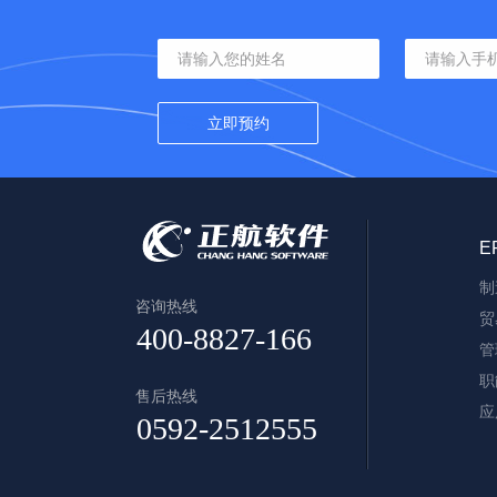
E
制
咨询热线
贸
管
职
售后热线
应