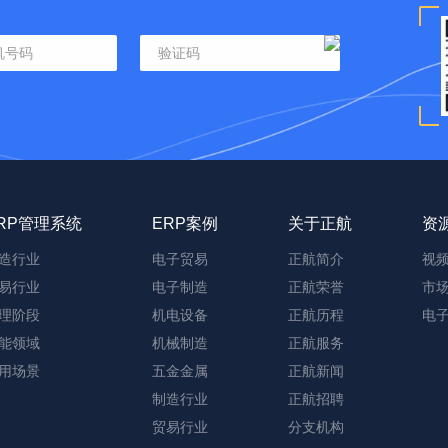
RP管理系统
ERP案例
关于正航
资
造行业
电子贸易
正航简介
视
易行业
电子制造
正航荣誉
市
理阶段
机电设备
正航历程
电
能领域
机械制造
正航服务
用场景
五金金属
正航新闻
制造行业
正航招聘
贸易行业
分支机构