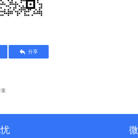
分享
方案
无忧