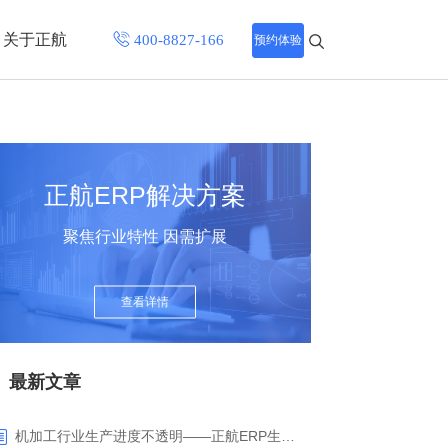
关于正航
预约体验
招聘中心
程
联系正航
正航ERP解决方案
化
聚焦行业特性 因需扩展
网站导航
查看详情
最新文章
机加工行业生产进度不透明——正航ERP生产报工与可视化解决方案