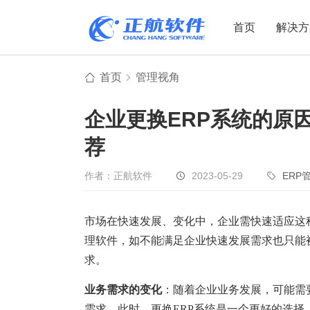
首页
解决方
首页
管理视角
制造业
制造业
贸易
企业更换ERP系统的原
机电设备
设备制造
电子贸易
荐
非标自动化
元器件贸易
机械制造
家用电器
贸易行业
作者：正航软件
2023-05-29
ERP
电子制造
大宗贸易
装备制造
IC贸易行业
市场在快速发展、变化中，企业需快速适应这
理软件，如不能满足企业快速发展需求也只能
机械行业
项目型接单
求。
五金行业
批发类销售
PCB行业
工贸一体型
业务需求的变化
：随着企业业务发展，可能需
需求。此时，更换ERP系统是一个更好的选择