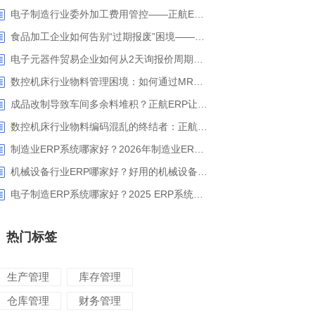
电子制造行业委外加工费用管控——正航ERP精细化成本核算解决方案
食品加工企业如何告别“过期报废”困境——正航ERP保质期管理应用解析
电子元器件贸易企业如何从2天询报价周期中解脱_正航ERP询价协同方案
数控机床行业物料管理困境：如何通过MRP智能算料破解库存积压与停工待料难题？
成品改制导致车间多余料堆积？正航ERP让拆解过程不再“黑箱”
数控机床行业物料编码混乱的终结者：正航ERP系统高级编码管理解决方案
制造业ERP系统哪家好？2026年制造业ERP权威评估与选型指南
机械设备行业ERP哪家好？好用的机械设备ERP系统推荐
电子制造ERP系统哪家好？2025 ERP系统权威盘点与选型指南
热门标签
生产管理
库存管理
仓库管理
财务管理