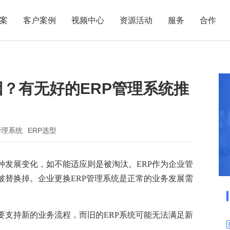
案
客户案例
视频中心
资源活动
服务
合作
管理热点
服务体系
商贸业
电子贸易
了解正航
业
职能管理
应用场景
因？有无好的ERP管理系统推
市场活动
售后服务
家用电器
电子制造
正航简介
正航历
生产管理
APS排程
正航荣誉
正航文
电子书中心
仓库管理
配置BOM
五金金属
新闻动态
采购管理
管理看板
管理系统
ERP选型
销售管理
移动报工
成本核算
智能物流
种发展变化，如不能适应则是被淘汰。ERP作为企业管
被替换掉。企业更换ERP管理系统是正常的业务发展需
财务管理
报价接单
质量管理
交期管理
研发管理
物料齐套
要支持新的业务流程，而旧的ERP系统可能无法满足新
。