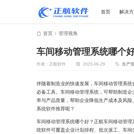
首页
解决方
首页
管理视角
制造业
制造业
贸易
车间移动管理系统哪个
机电设备
设备制造
电子贸易
非标自动化
元器件贸易
机械制造
作者：正航软件
2023-06-29
生产
家用电器
贸易行业
伴随着制造业的快速发展，车间移动管理系统
电子制造
大宗贸易
必备工具。车间移动管理系统，可帮助制造企
装备制造
IC贸易行业
率与产品质量，帮助企业降低生产成本及风险
机械行业
项目型接单
系统软件推荐呢？
五金行业
批发类销售
车间移动管理系统哪个好？正航车间移动管理
PCB行业
工贸一体型
统软件可覆盖企业计划排程、批次派工、车间