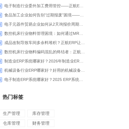
电子制造行业委外加工费用管控——正航ERP精细化成本核算解决方案
食品加工企业如何告别“过期报废”困境——正航ERP保质期管理应用解析
电子元器件贸易企业如何从2天询报价周期中解脱_正航ERP询价协同方案
数控机床行业物料管理困境：如何通过MRP智能算料破解库存积压与停工待料难题？
成品改制导致车间多余料堆积？正航ERP让拆解过程不再“黑箱”
数控机床行业物料编码混乱的终结者：正航ERP系统高级编码管理解决方案
制造业ERP系统哪家好？2026年制造业ERP权威评估与选型指南
机械设备行业ERP哪家好？好用的机械设备ERP系统推荐
电子制造ERP系统哪家好？2025 ERP系统权威盘点与选型指南
热门标签
生产管理
库存管理
仓库管理
财务管理