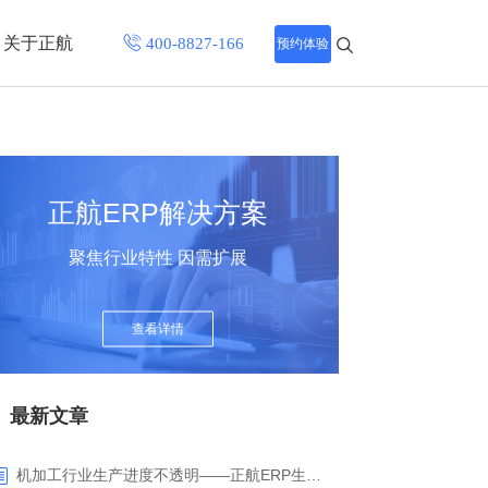
关于正航
预约体验
招聘中心
程
联系正航
正航ERP解决方案
化
聚焦行业特性 因需扩展
网站导航
查看详情
最新文章
机加工行业生产进度不透明——正航ERP生产报工与可视化解决方案