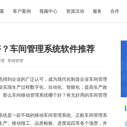
案
客户案例
视频中心
资源活动
服务
合作
管理热点
服务体系
商贸业
电子贸易
了解正航
业
职能管理
应用场景
好？车间管理系统软件推荐
市场活动
售后服务
家用电器
电子制造
正航简介
正航历
生产管理
APS排程
正航荣誉
正航文
电子书中心
仓库管理
配置BOM
五金金属
管理
车间管理
新闻动态
采购管理
管理看板
也得到企业的广泛认可，成为现代化制造企业车间管理
销售管理
移动报工
业实现生产过程数字化、自动化、智能化，提高生产效
成本核算
智能物流
。那么车间移动管理系统哪个好？有无好用的车间管理
财务管理
报价接单
质量管理
交期管理
系统是一款不错的移动车间管理系统。正航车间管理系
研发管理
物料齐套
生产、移动报工、品质检验、进度追踪等各个场景，并