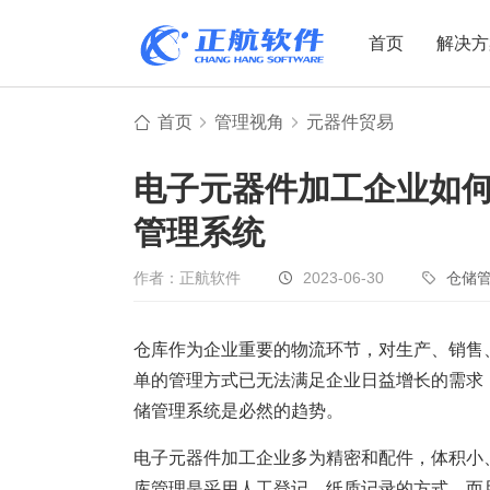
首页
解决方
首页
管理视角
元器件贸易
制造业
制造业
贸易
电子元器件加工企业如
机电设备
设备制造
电子贸易
管理系统
非标自动化
元器件贸易
机械制造
家用电器
贸易行业
作者：正航软件
2023-06-30
仓储
电子制造
大宗贸易
装备制造
IC贸易行业
仓库作为企业重要的物流环节，对生产、销售
单的管理方式已无法满足企业日益增长的需求
机械行业
项目型接单
储管理系统是必然的趋势。
五金行业
批发类销售
PCB行业
工贸一体型
电子元器件加工企业多为精密和配件，体积小
库管理是采用人工登记，纸质记录的方式，而