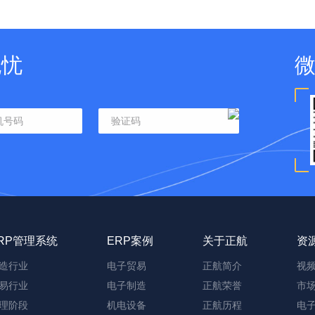
无忧
RP管理系统
ERP案例
关于正航
资
造行业
电子贸易
正航简介
视
易行业
电子制造
正航荣誉
市
理阶段
机电设备
正航历程
电