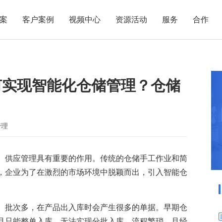
案
客户案例
视频中心
资源活动
服务
合作
管理热点
服务体系
商贸业
电子贸易
了解正航
业
职能管理
应用场景
何实现智能化仓储管理？仓储
市场活动
售后服务
家用电器
电子制造
正航简介
正航历
生产管理
APS排程
正航荣誉
正航文
电子书中心
仓库管理
配置BOM
五金金属
新闻动态
采购管理
管理看板
管理
销售管理
移动报工
成本核算
智能物流
、供应管理具有重要的作用。传统的仓储手工作业和简
，企业为了在激烈的市场环境中脱颖而出，引入智能仓
财务管理
报价接单
质量管理
交期管理
研发管理
物料齐套
、批次多，在产品出入库时会产生很多的单据。早期仓
且只能整单入库，无法实现分批入库，流程繁琐，且经