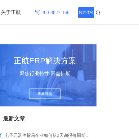
关于正航
预约体验
招聘中心
程
联系正航
正航ERP解决方案
化
聚焦行业特性 因需扩展
网站导航
查看详情
最新文章
电子元器件贸易企业如何从2天询报价周期中解脱_正航ERP询价协同方案