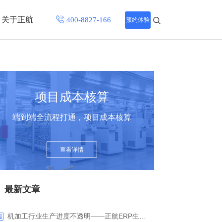
关于正航
预约体验
招聘中心
程
联系正航
项目成本核算
化
端到端全流程打通，项目成本核算
网站导航
查看详情
最新文章
机加工行业生产进度不透明——正航ERP生产报工与可视化解决方案