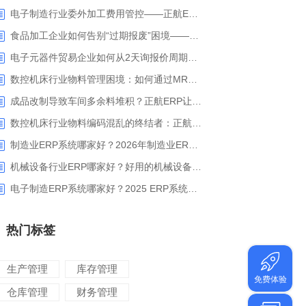
电子制造行业委外加工费用管控——正航ERP精细化成本核算解决方案
食品加工企业如何告别“过期报废”困境——正航ERP保质期管理应用解析
电子元器件贸易企业如何从2天询报价周期中解脱_正航ERP询价协同方案
数控机床行业物料管理困境：如何通过MRP智能算料破解库存积压与停工待料难题？
成品改制导致车间多余料堆积？正航ERP让拆解过程不再“黑箱”
数控机床行业物料编码混乱的终结者：正航ERP系统高级编码管理解决方案
制造业ERP系统哪家好？2026年制造业ERP权威评估与选型指南
机械设备行业ERP哪家好？好用的机械设备ERP系统推荐
电子制造ERP系统哪家好？2025 ERP系统权威盘点与选型指南
热门标签
生产管理
库存管理
仓库管理
财务管理