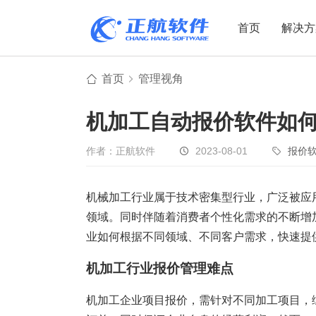
首页
解决方
首页
管理视角
制造业
制造业
贸易
机加工自动报价软件如
机电设备
设备制造
电子贸易
非标自动化
元器件贸易
机械制造
作者：正航软件
2023-08-01
报价
家用电器
贸易行业
机械加工行业属于技术密集型行业，广泛被应
电子制造
大宗贸易
领域。同时伴随着消费者个性化需求的不断增
装备制造
IC贸易行业
业如何根据不同领域、不同客户需求，快速提
机械行业
项目型接单
机加工行业报价管理难点
五金行业
批发类销售
PCB行业
工贸一体型
机加工企业项目报价，需针对不同加工项目，