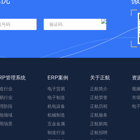
RP管理系统
ERP案例
关于正航
资
造行业
电子贸易
正航简介
视
易行业
电子制造
正航荣誉
市
理阶段
机电设备
正航历程
电
能领域
机械制造
正航服务
用场景
五金金属
正航新闻
制造行业
正航招聘