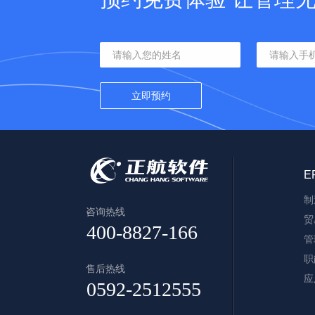
E
制
咨询热线
贸
管
职
售后热线
应