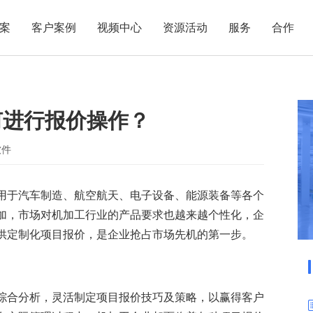
案
客户案例
视频中心
资源活动
服务
合作
管理热点
服务体系
商贸业
电子贸易
了解正航
业
职能管理
应用场景
何进行报价操作？
市场活动
售后服务
家用电器
电子制造
正航简介
正航历
生产管理
APS排程
正航荣誉
正航文
电子书中心
仓库管理
配置BOM
五金金属
软件
新闻动态
采购管理
管理看板
用于汽车制造、航空航天、电子设备、能源装备等各个
销售管理
移动报工
加，市场对机加工行业的产品要求也越来越个性化，企
成本核算
智能物流
供定制化项目报价，是企业抢占市场先机的第一步。
财务管理
报价接单
质量管理
交期管理
研发管理
物料齐套
综合分析，灵活制定项目报价技巧及策略，以赢得客户