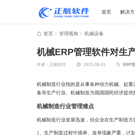
首页
解决方
首页
管理视角
机械设备
制造业
制造业
贸易
机械ERP管理软件对生
机电设备
设备制造
电子贸易
非标自动化
元器件贸易
机械制造
作者：正航软件
2023-08-01
ERP
家用电器
贸易行业
机械制造行业指的是从事各种动力机械、起重
电子制造
大宗贸易
备等生产行业。机械制造为我国国民经济提供
装备制造
IC贸易行业
机械行业
项目型接单
机械制造行业管理难点
五金行业
批发类销售
机械制造行业发展迅速，但企业在生产制造方
PCB行业
工贸一体型
1、生产制造过程中插单、改单现象严重，计