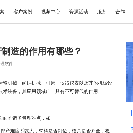
案
客户案例
视频中心
资源活动
服务
合作
管理热点
服务体系
商贸业
电子贸易
了解正航
业
职能管理
应用场景
产制造的作用有哪些？
市场活动
售后服务
家用电器
电子制造
正航简介
正航历
生产管理
APS排程
正航荣誉
正航文
电子书中心
仓库管理
配置BOM
五金金属
管理软件
新闻动态
采购管理
管理看板
运输机械、纺织机械、机床、仪器仪表以及其他机械设
销售管理
移动报工
技术装备，其应用领域广，具有不可替代的作用。
成本核算
智能物流
财务管理
报价接单
质量管理
交期管理
面面临诸多管理难点，如：
研发管理
物料齐套
划排产难度系数大，材料是否到位，模具是否齐全，检