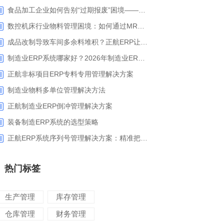
食品加工企业如何告别“过期报废”困境——正航ERP保质期管理应用解析
数控机床行业物料管理困境：如何通过MRP智能算料破解库存积压与停工待料难题？
成品改制导致车间多余料堆积？正航ERP让拆解过程不再“黑箱”
制造业ERP系统哪家好？2026年制造业ERP权威评估与选型指南
正航非标项目ERP专料专用管理解决方案
制造业物料多单位管理解决方法
正航制造业ERP倒冲管理解决方案
装备制造ERP系统的选型策略
正航ERP系统序列号管理解决方案：精准把控生产售后全流程
热门标签
生产管理
库存管理
仓库管理
财务管理