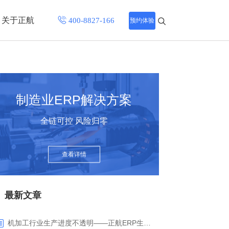
关于正航
预约体验
招聘中心
程
联系正航
制造业ERP解决方案
化
全链可控 风险归零
网站导航
查看详情
最新文章
机加工行业生产进度不透明——正航ERP生产报工与可视化解决方案