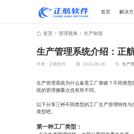
首页
解决方
首页
管理视角
生产制造
制造业
制造业
贸易
生产管理系统介绍：正航
机电设备
设备制造
电子贸易
非标自动化
元器件贸易
机械制造
作者：正航软件
2023-08-28
生产
家用电器
贸易行业
生产管理系统为什么备受工厂青睐？不同类型
电子制造
大宗贸易
统的管理侧重点也有所不同。
装备制造
IC贸易行业
机械行业
项目型接单
以下分享三种不同类型的工厂生产管理特性与
类型吧。
五金行业
批发类销售
PCB行业
工贸一体型
第一种工厂类型：