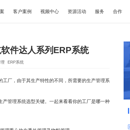
案
客户案例
视频中心
资源活动
服务
合作
管理热点
服务体系
商贸业
电子贸易
了解正航
业
职能管理
应用场景
软件达人系列ERP系统
市场活动
售后服务
家用电器
电子制造
正航简介
正航历
生产管理
APS排程
正航荣誉
正航文
电子书中心
仓库管理
配置BOM
五金金属
管理
ERP系统
新闻动态
采购管理
管理看板
的工厂，由于其生产特性的不同，所需要的生产管理系
销售管理
移动报工
成本核算
智能物流
财务管理
报价接单
生产管理系统选型关键。一起来看看你的工厂是哪一种
质量管理
交期管理
研发管理
物料齐套