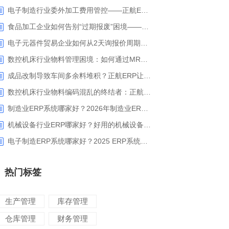
电子制造行业委外加工费用管控——正航ERP精细化成本核算解决方案
食品加工企业如何告别“过期报废”困境——正航ERP保质期管理应用解析
电子元器件贸易企业如何从2天询报价周期中解脱_正航ERP询价协同方案
数控机床行业物料管理困境：如何通过MRP智能算料破解库存积压与停工待料难题？
成品改制导致车间多余料堆积？正航ERP让拆解过程不再“黑箱”
数控机床行业物料编码混乱的终结者：正航ERP系统高级编码管理解决方案
制造业ERP系统哪家好？2026年制造业ERP权威评估与选型指南
机械设备行业ERP哪家好？好用的机械设备ERP系统推荐
电子制造ERP系统哪家好？2025 ERP系统权威盘点与选型指南
热门标签
生产管理
库存管理
仓库管理
财务管理