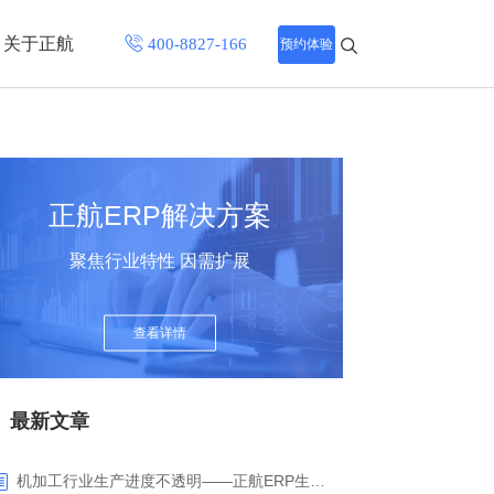
关于正航
预约体验
招聘中心
程
联系正航
正航ERP解决方案
化
聚焦行业特性 因需扩展
网站导航
查看详情
最新文章
机加工行业生产进度不透明——正航ERP生产报工与可视化解决方案