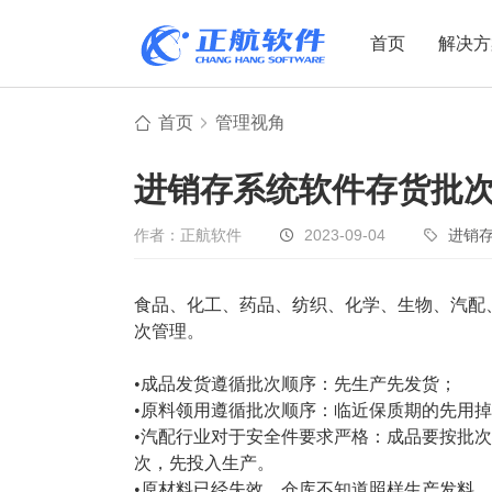
首页
解决方
首页
管理视角
制造业
制造业
贸易
进销存系统软件存货批
机电设备
设备制造
电子贸易
非标自动化
元器件贸易
机械制造
作者：正航软件
2023-09-04
进销
家用电器
贸易行业
食品、化工、药品、纺织、化学、生物、汽配
电子制造
大宗贸易
次管理。
装备制造
IC贸易行业
机械行业
项目型接单
•成品发货遵循批次顺序：先生产先发货；
•原料领用遵循批次顺序：临近保质期的先用
五金行业
批发类销售
•汽配行业对于安全件要求严格：成品要按批
PCB行业
工贸一体型
次，先投入生产。
•原材料已经失效，仓库不知道照样生产发料