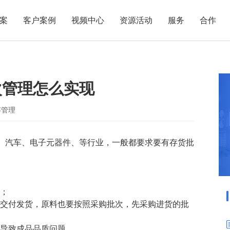
案
客户案例
视频中心
资源活动
服务
合作
管理热点
服务体系
商贸业
电子贸易
了解正航
业
职能管理
应用场景
次管理怎么实现
市场活动
售后服务
家用电器
电子制造
正航简介
正航历
生产管理
APS排程
正航荣誉
正航文
电子书中心
仓库管理
配置BOM
五金金属
存管理
新闻动态
采购管理
管理看板
、汽车、电子元器件、等行业，一般都要求要有存货批
销售管理
移动报工
成本核算
智能物流
财务管理
报价接单
掉；
质量管理
交期管理
次交付发货，原料也要按照采购批次，先采购进货的批
研发管理
物料齐套
，导致成品品质问题。