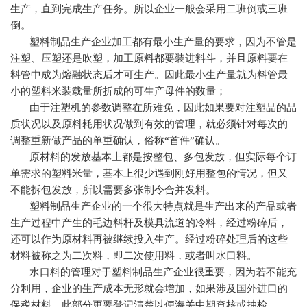
生产，直到完成生产任务。所以企业一般会采用二班倒或三班
倒。
塑料制品生产企业加工都有最小生产量的要求，因为不管是
注塑、压塑还是吹塑，加工原料都要装进料斗，并且原料要在
料管中成为熔融状态后才可生产。因此最小生产量就为料管最
小的塑料米装载量所折成的可生产母件的数量；
由于注塑机的参数调整在所难免，因此如果要对注塑品的品
质状况以及原料耗用状况做到有效的管理，就必须针对每次的
调整重新做产品的单重确认，俗称“首件”确认。
原材料的发放基本上都是按整包、多包发放，但实际每个订
单需求的塑料米量，基本上很少遇到刚好用整包的情况，但又
不能拆包发放，所以需要多张制令合并发料。
塑料制品生产企业的一个很大特点就是生产出来的产品或者
生产过程中产生的毛边料杆及模具流道的冷料，经过粉碎后，
还可以作为原材料再被继续投入生产。经过粉碎处理后的这些
材料被称之为二次料，即二次使用料，或者叫水口料。
水口料的管理对于塑料制品生产企业很重要，因为若不能充
分利用，企业的生产成本无形就会增加，如果涉及国外进口的
保税材料，此部分更要登记清楚以便海关中期查核或抽检。