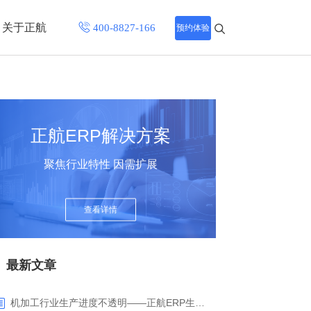
关于正航
预约体验
招聘中心
程
联系正航
正航ERP解决方案
化
聚焦行业特性 因需扩展
网站导航
查看详情
最新文章
机加工行业生产进度不透明——正航ERP生产报工与可视化解决方案