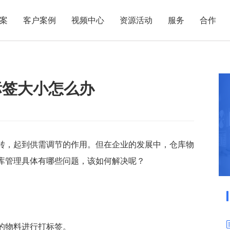
案
客户案例
视频中心
资源活动
服务
合作
管理热点
服务体系
商贸业
电子贸易
了解正航
业
职能管理
应用场景
标签大小怎么办
市场活动
售后服务
家用电器
电子制造
正航简介
正航历
生产管理
APS排程
正航荣誉
正航文
电子书中心
仓库管理
配置BOM
五金金属
新闻动态
采购管理
管理看板
销售管理
移动报工
转，起到供需调节的作用。但在企业的发展中，仓库物
库管理具体有哪些问题，该如何解决呢？
成本核算
智能物流
财务管理
报价接单
质量管理
交期管理
研发管理
物料齐套
的物料进行打标签。