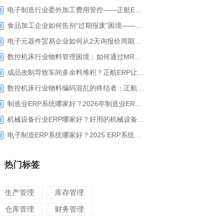
电子制造行业委外加工费用管控——正航ERP精细化成本核算解决方案
食品加工企业如何告别“过期报废”困境——正航ERP保质期管理应用解析
电子元器件贸易企业如何从2天询报价周期中解脱_正航ERP询价协同方案
数控机床行业物料管理困境：如何通过MRP智能算料破解库存积压与停工待料难题？
成品改制导致车间多余料堆积？正航ERP让拆解过程不再“黑箱”
数控机床行业物料编码混乱的终结者：正航ERP系统高级编码管理解决方案
制造业ERP系统哪家好？2026年制造业ERP权威评估与选型指南
机械设备行业ERP哪家好？好用的机械设备ERP系统推荐
电子制造ERP系统哪家好？2025 ERP系统权威盘点与选型指南
热门标签
生产管理
库存管理
仓库管理
财务管理