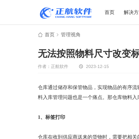
首页
解决方
首页
管理视角
制造业
制造业
贸易
无法按照物料尺寸改变
机电设备
设备制造
电子贸易
非标自动化
元器件贸易
机械制造
作者：正航软件
2023-12-15
家用电器
贸易行业
电子制造
大宗贸易
仓库通过储存和保管物品，实现物品的有序流
料入库管理问题也是一个痛点。那仓库物料入
装备制造
IC贸易行业
机械行业
项目型接单
1、
标签打印
五金行业
批发类销售
PCB行业
工贸一体型
仓库在收到供应商送来的货物时，需要把相关