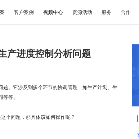
案
客户案例
视频中心
资源活动
服务
合作
管理热点
服务体系
商贸业
电子贸易
了解正航
业
职能管理
应用场景
决生产进度控制分析问题
市场活动
售后服务
家用电器
电子制造
正航简介
正航历
生产管理
APS排程
正航荣誉
正航文
电子书中心
仓库管理
配置BOM
五金金属
新闻动态
采购管理
管理看板
销售管理
移动报工
问题。它涉及到多个环节的协调管理，如生产计划、生
同等等。
成本核算
智能物流
财务管理
报价接单
决这个问题，那具体该如何操作呢？
质量管理
交期管理
研发管理
物料齐套