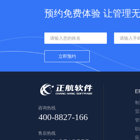
预约免费体验 让管理
E
制
咨询热线
贸
管
职
售后热线
应