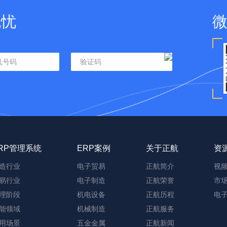
无忧
RP管理系统
ERP案例
关于正航
资
造行业
电子贸易
正航简介
视
易行业
电子制造
正航荣誉
市
理阶段
机电设备
正航历程
电
能领域
机械制造
正航服务
用场景
五金金属
正航新闻