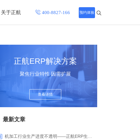
关于正航
预约体验
招聘中心
程
联系正航
正航ERP解决方案
化
聚焦行业特性 因需扩展
网站导航
查看详情
最新文章
机加工行业生产进度不透明——正航ERP生产报工与可视化解决方案