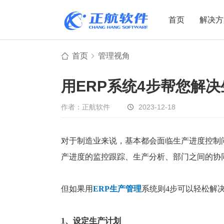
首页
解决方
首页
管理视角
制造业
制造业
贸易
用ERP系统4步帮您解
机电设备
设备制造
电子贸易
非标自动化
元器件贸易
机械制造
作者：正航软件
2023-12-18
家用电器
贸易行业
电子制造
大宗贸易
对于制造业来说，基本都会面临生产进度控制
产进度的监控跟踪、生产分析、部门之间的协
装备制造
IC贸易行业
机械行业
项目型接单
但如果用
ERP生产管理
系统则4步可以轻松解
五金行业
批发类销售
PCB行业
工贸一体型
1、设定生产计划