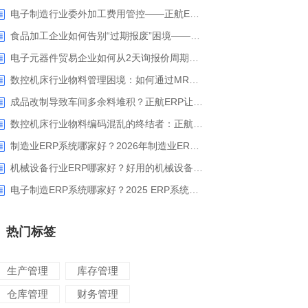
电子制造行业委外加工费用管控——正航ERP精细化成本核算解决方案
食品加工企业如何告别“过期报废”困境——正航ERP保质期管理应用解析
电子元器件贸易企业如何从2天询报价周期中解脱_正航ERP询价协同方案
数控机床行业物料管理困境：如何通过MRP智能算料破解库存积压与停工待料难题？
成品改制导致车间多余料堆积？正航ERP让拆解过程不再“黑箱”
数控机床行业物料编码混乱的终结者：正航ERP系统高级编码管理解决方案
制造业ERP系统哪家好？2026年制造业ERP权威评估与选型指南
机械设备行业ERP哪家好？好用的机械设备ERP系统推荐
电子制造ERP系统哪家好？2025 ERP系统权威盘点与选型指南
热门标签
生产管理
库存管理
仓库管理
财务管理