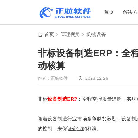
首页
解决方
首页
管理视角
机械设备
制造业
制造业
贸易
非标设备制造ERP​：
机电设备
设备制造
电子贸易
动核算
非标自动化
元器件贸易
机械制造
家用电器
贸易行业
作者：正航软件
2023-12-26
电子制造
大宗贸易
装备制造
IC贸易行业
非标
设备制造
ERP
：全程掌握质量追溯，实现
机械行业
项目型接单
五金行业
批发类销售
随着设备制造行业市场竞争越发激烈，设备制
PCB行业
工贸一体型
的控制，来保证企业的利润。