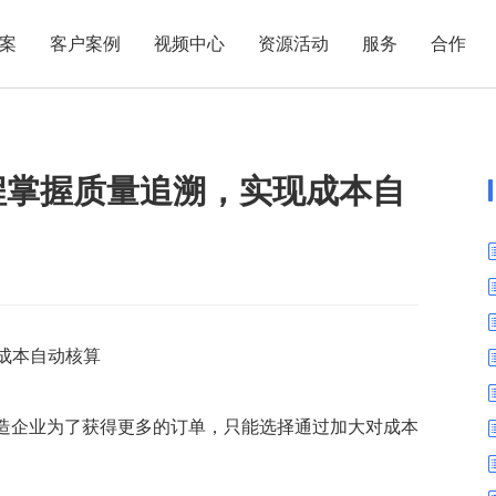
案
客户案例
视频中心
资源活动
服务
合作
管理热点
服务体系
商贸业
电子贸易
了解正航
业
职能管理
应用场景
全程掌握质量追溯，实现成本自
市场活动
售后服务
家用电器
电子制造
正航简介
正航历
生产管理
APS排程
正航荣誉
正航文
电子书中心
仓库管理
配置BOM
五金金属
新闻动态
采购管理
管理看板
销售管理
移动报工
成本核算
智能物流
成本自动核算
财务管理
报价接单
质量管理
交期管理
造企业为了获得更多的订单，只能选择通过加大对成本
研发管理
物料齐套