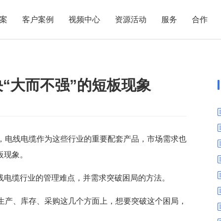
案
客户案例
视频中心
资源活动
服务
合作
管理热点
服务体系
商贸业
电子贸易
了解正航
业
职能管理
应用场景
决“大而不强”的短板现象
市场活动
售后服务
家用电器
电子制造
正航简介
正航历
生产管理
APS排程
正航荣誉
正航文
电子书中心
仓库管理
配置BOM
五金金属
新闻动态
采购管理
管理看板
销售管理
移动报工
，电线电缆作为这些行业的重要配套产品，市场需求也
板现象。
成本核算
智能物流
财务管理
报价接单
电线电缆行业的管理难点，并需求突破困局的方法。
质量管理
交期管理
生产、库存、采购这几个方面上，想要突破这个困局，
研发管理
物料齐套