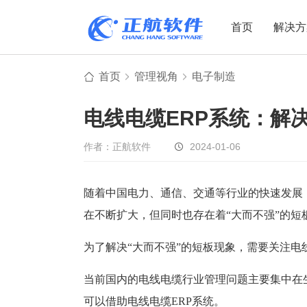
首页
解决方
首页
管理视角
电子制造
制造业
制造业
贸易
电线电缆ERP系统：解
机电设备
设备制造
电子贸易
非标自动化
元器件贸易
机械制造
作者：正航软件
2024-01-06
家用电器
贸易行业
电子制造
大宗贸易
随着中国电力、通信、交通等行业的快速发展
在不断扩大，但同时也存在着“大而不强”的短
装备制造
IC贸易行业
机械行业
项目型接单
为了解决“大而不强”的短板现象，需要关注
五金行业
批发类销售
当前国内的电线电缆行业管理问题主要集中在
PCB行业
工贸一体型
可以借助电线电缆ERP系统。