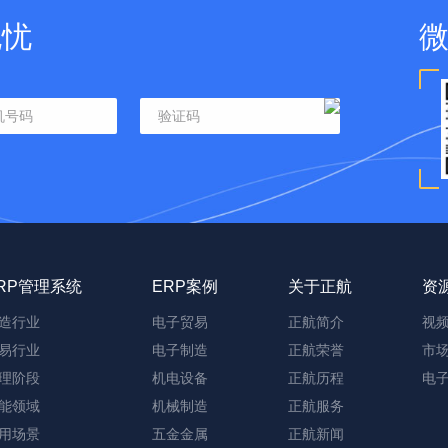
无忧
RP管理系统
ERP案例
关于正航
资
造行业
电子贸易
正航简介
视
易行业
电子制造
正航荣誉
市
理阶段
机电设备
正航历程
电
能领域
机械制造
正航服务
用场景
五金金属
正航新闻