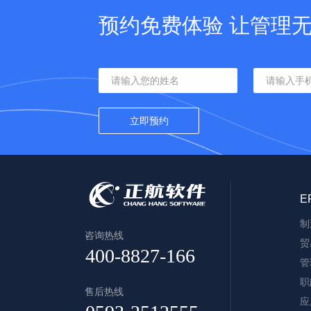
预约免费体验 让管理
E
制
咨询热线
贸
管
职
售后热线
应