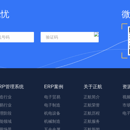
无忧
RP管理系统
ERP案例
关于正航
资
造行业
电子贸易
正航简介
视
易行业
电子制造
正航荣誉
市
理阶段
机电设备
正航历程
电
能领域
机械制造
正航服务
用场景
五金金属
正航新闻