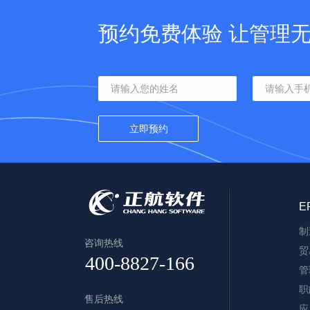
预约免费体验 让管理
E
制
咨询热线
贸
管
职
售后热线
应