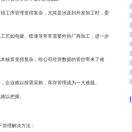
数字车间
数据可视化
易
进销存管理
替代料管理
使得工序管理变得复杂，尤其是涉及到外发加工时，委
查看更多>
查看更多>
殊工艺如电镀、喷漆等常常需要外协厂商加工，进一步
成本核算变得复杂，给公司经营数据的管控带来了难
大，企业难以按需采购，库存管理成为一大难题。
况难以把握。
下管理解决方法：