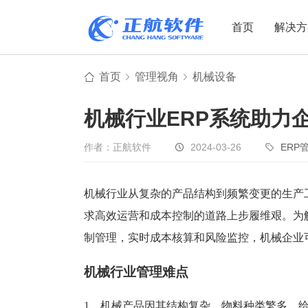
首页
解决方
首页
管理视角
机械设备
制造业
制造业
贸易
机械行业ERP系统助力
机电设备
设备制造
电子贸易
非标自动化
元器件贸易
机械制造
作者：正航软件
2024-03-26
ERP
家用电器
贸易行业
电子制造
大宗贸易
机械行业从复杂的产品结构到频繁变更的生产
求高效运营和成本控制的道路上步履维艰。为
装备制造
IC贸易行业
制管理，实时成本核算和风险监控，机械企业
机械行业
项目型接单
五金行业
批发类销售
机械行业管理难点
PCB行业
工贸一体型
1、机械产品因其结构复杂，物料种类繁多，