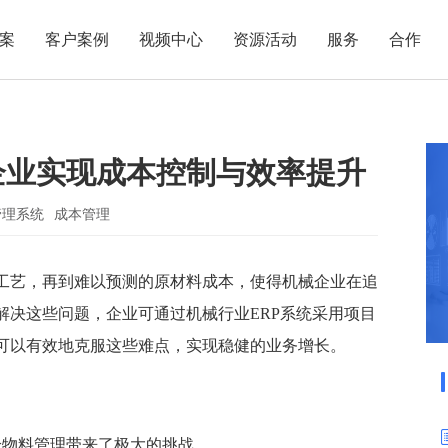
案
客户案例
视频中心
资源活动
服务
合作
管理热点
服务体系
商贸业
电子贸易
了解正航
业
职能管理
应用场景
企业实现成本控制与效率提升
市场活动
售后服务
家用电器
电子制造
正航简介
正航历
生产管理
APS排程
正航荣誉
正航文
电子书中心
仓库管理
配置BOM
五金金属
管理系统
成本管理
新闻动态
采购管理
管理看板
销售管理
移动报工
工艺，再到难以预测的原材料成本，使得机械企业在追
解决这些问题，企业可通过机械行业ERP系统采用项目
成本核算
智能物流
可以有效地克服这些难点，实现稳健的业务增长。
财务管理
报价接单
质量管理
交期管理
研发管理
物料齐套
给物料管理带来了极大的挑战。