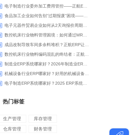
电子制造行业委外加工费用管控——正航ERP精细化成本核算解决方案
食品加工企业如何告别“过期报废”困境——正航ERP保质期管理应用解析
电子元器件贸易企业如何从2天询报价周期中解脱_正航ERP询价协同方案
数控机床行业物料管理困境：如何通过MRP智能算料破解库存积压与停工待料难题？
成品改制导致车间多余料堆积？正航ERP让拆解过程不再“黑箱”
数控机床行业物料编码混乱的终结者：正航ERP系统高级编码管理解决方案
制造业ERP系统哪家好？2026年制造业ERP权威评估与选型指南
机械设备行业ERP哪家好？好用的机械设备ERP系统推荐
电子制造ERP系统哪家好？2025 ERP系统权威盘点与选型指南
热门标签
生产管理
库存管理
仓库管理
财务管理