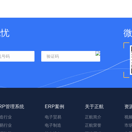
无忧
RP管理系统
ERP案例
关于正航
资
造行业
电子贸易
正航简介
视
易行业
电子制造
正航荣誉
市