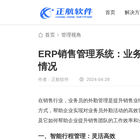
首页
解决方
首页
管理视角
制造业
制造业
贸易
ERP销售管理系统：业
机电设备
设备制造
电子贸易
情况
非标自动化
元器件贸易
机械制造
家用电器
贸易行业
作者：正航软件
2024-04-28
电子制造
大宗贸易
装备制造
IC贸易行业
在销售行业，业务员的外勤管理是提升销售业
机械行业
项目型接单
方式，帮助企业实现对业务员外勤活动的高效
五金行业
批发类销售
及它如何帮助企业提升销售团队的工作效率和
PCB行业
工贸一体型
一、智能行程管理：灵活高效