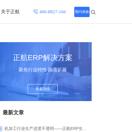
关于正航
预约体验
招聘中心
程
联系正航
正航ERP解决方案
化
聚焦行业特性 因需扩展
网站导航
查看详情
最新文章
机加工行业生产进度不透明——正航ERP生产报工与可视化解决方案