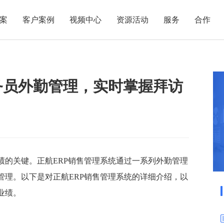
案
客户案例
视频中心
资源活动
服务
合作
管理热点
服务体系
商贸业
电子贸易
了解正航
业
职能管理
应用场景
务员外勤管理，实时掌握拜访
市场活动
售后服务
家用电器
电子制造
正航简介
正航历
生产管理
APS排程
正航荣誉
正航文
电子书中心
仓库管理
配置BOM
五金金属
新闻动态
采购管理
管理看板
销售管理
移动报工
成本核算
智能物流
绩的关键。正航ERP销售管理系统通过一系列外勤管理
财务管理
报价接单
管理。以下是对正航ERP销售管理系统的详细介绍，以
质量管理
交期管理
业绩。
研发管理
物料齐套