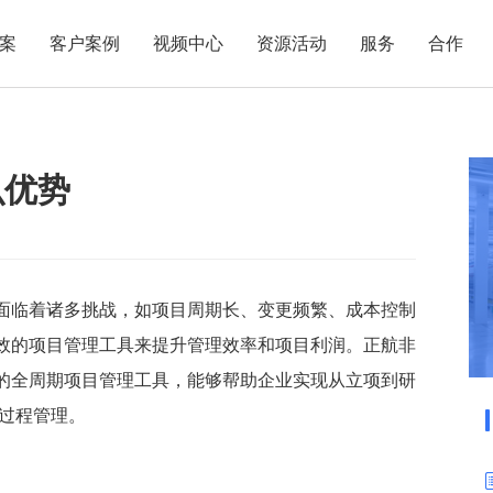
案
客户案例
视频中心
资源活动
服务
合作
管理热点
服务体系
商贸业
电子贸易
了解正航
业
职能管理
应用场景
么优势
市场活动
售后服务
家用电器
电子制造
正航简介
正航历
生产管理
APS排程
正航荣誉
正航文
电子书中心
仓库管理
配置BOM
五金金属
新闻动态
采购管理
管理看板
销售管理
移动报工
面临着诸多挑战，如项目周期长、变更频繁、成本控制
效的项目管理工具来提升管理效率和项目利润。正航非
成本核算
智能物流
的全周期项目管理工具，能够帮助企业实现从立项到研
财务管理
报价接单
全过程管理。
质量管理
交期管理
研发管理
物料齐套