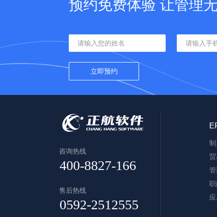
预约免费体验 让管理
E
制
咨询热线
贸
管
职
售后热线
应