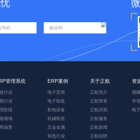
无忧
RP管理系统
ERP案例
关于正航
资
造行业
电子贸易
正航简介
视
易行业
电子制造
正航荣誉
市
理阶段
机电设备
正航历程
电
能领域
机械制造
正航服务
用场景
五金金属
正航新闻
制造行业
正航招聘