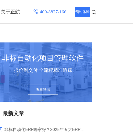
关于正航
预约体验
招聘中心
程
联系正航
非标自动化项目管理软件
化
报价到交付 全流程精准追踪
网站导航
查看详情
最新文章
非标自动化ERP哪家好？2025年五大ERP厂商深度解析