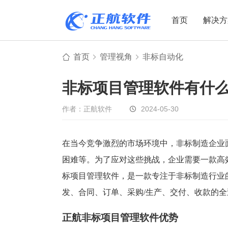
首页
解决方
首页
管理视角
非标自动化
制造业
制造业
贸易
非标项目管理软件有什
机电设备
设备制造
电子贸易
非标自动化
元器件贸易
机械制造
作者：正航软件
2024-05-30
家用电器
贸易行业
电子制造
大宗贸易
在当今竞争激烈的市场环境中，非标制造企业
困难等。为了应对这些挑战，企业需要一款高
装备制造
IC贸易行业
标项目管理软件，是一款专注于非标制造行业
机械行业
项目型接单
发、合同、订单、采购/生产、交付、收款的
五金行业
批发类销售
PCB行业
工贸一体型
正航非标项目管理软件优势