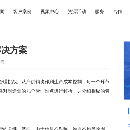
案
客户案例
视频中心
资源活动
服务
合作
管理热点
服务体系
商贸业
电子贸易
了解正航
业
职能管理
应用场景
解决方案
市场活动
售后服务
家用电器
电子制造
正航简介
正航历
生产管理
APS排程
正航荣誉
正航文
电子书中心
仓库管理
配置BOM
五金金属
管理
新闻动态
采购管理
管理看板
销售管理
移动报工
管理挑战。从产供销协作到生产成本控制，每一个环节
将对制造业的几个管理难点进行解析，并介绍相应的管
成本核算
智能物流
财务管理
报价接单
质量管理
交期管理
研发管理
物料齐套
营的关键。然而，由于信息不对称、沟通不畅等原因，