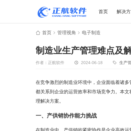
首页
解决方
首页
管理视角
电子制造
制造业
制造业
贸易
制造业生产管理难点及
机电设备
设备制造
电子贸易
非标自动化
元器件贸易
机械制造
作者：正航软件
2024-06-18
生产
家用电器
贸易行业
电子制造
大宗贸易
在竞争激烈的制造业环境中，企业面临着诸多
都关系到企业的运营效率和市场竞争力。本文
装备制造
IC贸易行业
理解决方案。
机械行业
项目型接单
五金行业
批发类销售
一、产供销协作能力挑战
PCB行业
工贸一体型
在制造业中，产供销的紧密协作是企业高效运