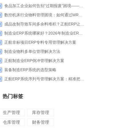
食品加工企业如何告别“过期报废”困境——正航ERP保质期管理应用解析
数控机床行业物料管理困境：如何通过MRP智能算料破解库存积压与停工待料难题？
成品改制导致车间多余料堆积？正航ERP让拆解过程不再“黑箱”
制造业ERP系统哪家好？2026年制造业ERP权威评估与选型指南
正航非标项目ERP专料专用管理解决方案
制造业物料多单位管理解决方法
正航制造业ERP倒冲管理解决方案
装备制造ERP系统的选型策略
正航ERP系统序列号管理解决方案：精准把控生产售后全流程
热门标签
生产管理
库存管理
仓库管理
财务管理