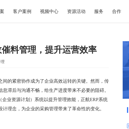
案
客户案例
视频中心
资源活动
服务
合作
管理热点
服务体系
商贸业
电子贸易
了解正航
业
职能管理
应用场景
效催料管理，提升运营效率
市场活动
售后服务
家用电器
电子制造
正航简介
正航历
生产管理
APS排程
正航荣誉
正航文
电子书中心
仓库管理
配置BOM
五金金属
管理
新闻动态
采购管理
管理看板
销售管理
移动报工
之间的紧密协作成为了企业高效运转的关键。然而，传
信息滞后与沟通不畅，给生产进度带来不必要的阻碍。
成本核算
智能物流
（企业资源计划）系统以提升管理效能，正航ERP系统
财务管理
报价接单
设计理念，为企业的采购管理带来了革命性的变化。
质量管理
交期管理
研发管理
物料齐套