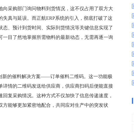
数字车间
数据可视化
地向采购部门询问物料到货情况，这不仅占用了双方大
易
进销存管理
替代料管理
的失真与延误。而正航ERP系统的引入，彻底打破了这
查看更多>
查看更多>
状态、预计到货时间、实际到货情况等关键信息实现了
可一目了然地掌握所需物料的最新动态，无需再逐一询
了创新的催料解决方案——订单催料二维码。这一功能极
单详情的二维码发送给供应商，供应商扫码后便能直接
速回复采购情况。这种方式不仅加快了信息传递速度，
双方能够更加紧密地配合，共同应对生产中的突发状