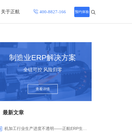
关于正航
预约体验
招聘中心
程
联系正航
制造业ERP解决方案
化
全链可控 风险归零
网站导航
查看详情
最新文章
机加工行业生产进度不透明——正航ERP生产报工与可视化解决方案