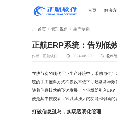
首页
解决方
首页
管理视角
生产制造
制造业
制造业
贸易
正航ERP系统：告别低
机电设备
设备制造
电子贸易
非标自动化
元器件贸易
机械制造
作者：正航软件
2024-08-20
物料
家用电器
贸易行业
电子制造
大宗贸易
在快节奏的现代工业生产环境中，采购与生产
统的手工催料方式不仅效率低下，还常常导致
装备制造
IC贸易行业
随着信息技术的飞速发展，企业纷纷引入ERP
机械行业
项目型接单
便是其中佼佼者，它以其强大的功能和创新的
五金行业
批发类销售
PCB行业
工贸一体型
打破信息孤岛，实现透明化管理