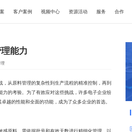
案
客户案例
视频中心
资源活动
服务
合作
管理热点
服务体系
商贸业
电子贸易
了解正航
业
职能管理
应用场景
管理能力
市场活动
售后服务
家用电器
电子制造
正航简介
正航历
生产管理
APS排程
正航荣誉
正航文
电子书中心
仓库管理
配置BOM
五金金属
管理
新闻动态
采购管理
管理看板
销售管理
移动报工
战，从原料管理的复杂性到生产流程的精准控制，再到
能力的考验。为了有效应对这些挑战，许多电子企业纷
成本核算
智能物流
借其卓越的性能和全面的功能，成为了众多企业的首选。
财务管理
报价接单
质量管理
交期管理
研发管理
物料齐套
敏感原料，需依据批号和有效天数进行精细化管理，以