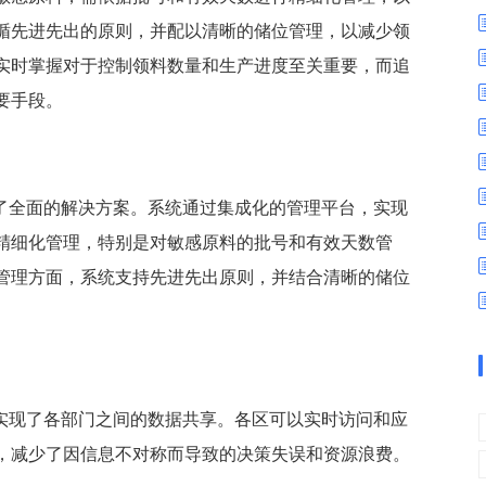
数字车间
数据可视化
循先进先出的原则，并配以清晰的储位管理，以减少领
易
进销存管理
替代料管理
实时掌握对于控制领料数量和生产进度至关重要，而追
查看更多>
查看更多>
要手段。
了全面的解决方案。系统通过集成化的管理平台，实现
精细化管理，特别是对敏感原料的批号和有效天数管
管理方面，系统支持先进先出原则，并结合清晰的储位
。
，实现了各部门之间的数据共享。各区可以实时访问和应
，减少了因信息不对称而导致的决策失误和资源浪费。