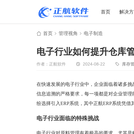
首页
解决方
首页
管理视角
电子制造
制造业
制造业
贸易
电子行业如何提升仓库
机电设备
设备制造
电子贸易
非标自动化
元器件贸易
机械制造
作者：正航软件
2024-08-22
库存
家用电器
贸易行业
电子制造
大宗贸易
在快速发展的电子行业中，企业面临着诸多挑
信息追溯的严格要求，每一项都是对企业管理
装备制造
IC贸易行业
纷选择引入ERP系统，其中正航ERP系统凭
机械行业
项目型接单
五金行业
批发类销售
电子行业面临的特殊挑战
PCB行业
工贸一体型
电子行业对原料管理有着极高的要求，尤其是