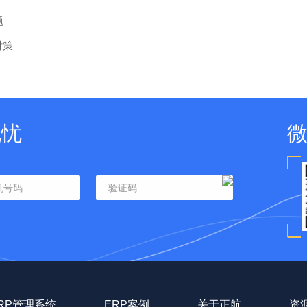
题
对策
无忧
RP管理系统
ERP案例
关于正航
资