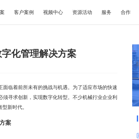
案
客户案例
视频中心
资源活动
服务
合作
管理热点
服务体系
商贸业
电子贸易
了解正航
业
职能管理
应用场景
数字化管理解决方案
市场活动
售后服务
家用电器
电子制造
正航简介
正航历
生产管理
APS排程
正航荣誉
正航文
电子书中心
仓库管理
配置BOM
五金金属
新闻动态
采购管理
管理看板
销售管理
移动报工
正面临着前所未有的挑战与机遇。为了适应市场的快速
必须寻求创新，实现数字化转型。不少机械行业企业利
成本核算
智能物流
转型新时代。
财务管理
报价接单
质量管理
交期管理
方案
研发管理
物料齐套