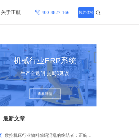
关于正航
预约体验
招聘中心
程
联系正航
机械行业ERP系统
化
生产全透明 交期0延误
网站导航
查看详情
最新文章
数控机床行业物料编码混乱的终结者：正航ERP系统高级编码管理解决方案