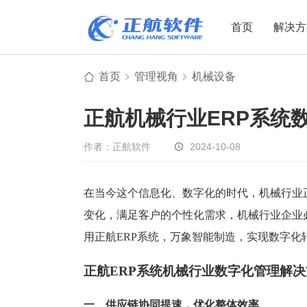
首页
解决方
首页
管理视角
机械设备
制造业
制造业
贸易
正航机械行业ERP系统
机电设备
设备制造
电子贸易
非标自动化
元器件贸易
机械制造
作者：正航软件
2024-10-08
家用电器
贸易行业
电子制造
大宗贸易
在当今这个信息化、数字化的时代，机械行业
变化，满足客户的个性化需求，机械行业企业
装备制造
IC贸易行业
用正航ERP系统，万象智能制造，实现数字化
机械行业
项目型接单
五金行业
批发类销售
正航ERP系统机械行业数字化管理解决
PCB行业
工贸一体型
一、供应链协同提速，优化整体效率