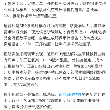
师修改图纸，采购订单、外协指令实时更新；财务部通过作
业成本法核算，发现喷涂机空气压缩机耗电量占总成本
8%，推动技术部升级节能机型。
这背后是ERP系统对核心能力的重塑。敏捷响应力，将订单
需求快速拆解，变更信息秒级触达；合规掌控力，构建化学
品全流程数字台账，自动生成环保审计报告；成本透视力，
穿透设备、订单、工序维度，让利润漏洞无处遁形。
正航实施顾问调研发现，通用ERP无法解决皮革机械行业特
有痛点，如工艺复杂、BOM版本混乱、外协监管难、成本
归集粗放等。正航ERP给出针对性方案：智能BOM引擎对
比历史版本差异，提供物料替代建议；部署物联网终端协同
外协，建立供应商质量档案；动态成本沙盘归集“隐藏成
本”，支持动态报价。
数字化转型不是简单上线系统。
正航ERP软件
的创新之处在
于，行业工艺库前置缩短实施周期，IoT集成助力业务升
级，持续提供报告挖潜价值。