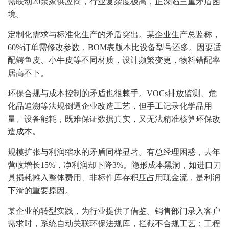
需联动20余家供应商，行业复杂度极高，正深陷三重矛盾困
境。
定制化需求与标准化生产的矛盾突出。某企业生产总监称，
60%订单需修改参数，BOM表版本比设备型号还多。因要适
配鳄鱼皮、小牛皮等不同材质，设计频繁变更，物料错配率
居高不下。
环保合规与成本控制的矛盾也很棘手。VOCs排放监测、危
化品追溯等法规倒逼企业改造工艺，但手工记录化学品用
量、设备能耗，既难保证数据真实，又无法精准核算环保改
造成本。
规模扩张与利润缩水的矛盾同样显著。有总经理困惑，去年
营收增长15%，净利润却下降3%。隐形成本黑洞，如进口刀
具损耗摊入整体费用、非标件库存积压占用现金流，是利润
下滑的重要原因。
某企业的转型实践，为行业提供了借鉴。销售部门录入客户
需求时，系统自动关联环保法规库，拦截不合规工艺；工程