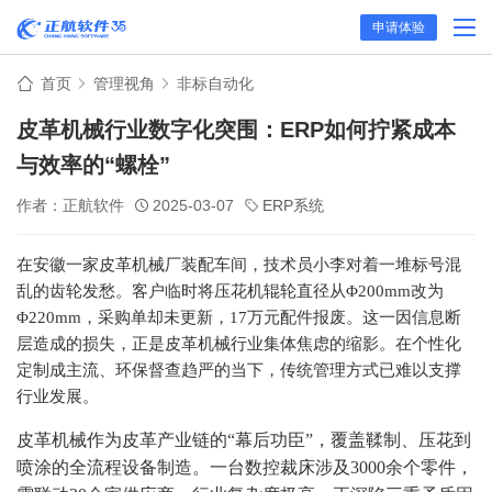
申请体验
首页
管理视角
非标自动化
皮革机械行业数字化突围：ERP如何拧紧成本
与效率的“螺栓”
作者：正航软件
2025-03-07
ERP系统
在安徽一家皮革机械厂装配车间，技术员小李对着一堆标号混
乱的齿轮发愁。客户临时将压花机辊轮直径从
Φ
200mm
改为
Φ
220mm
，采购单却未更新，
17
万元配件报废。这一因信息断
层造成的损失，正是皮革机械行业集体焦虑的缩影。在个性化
定制成主流、环保督查趋严的当下，传统管理方式已难以支撑
行业发展。
皮革机械作为皮革产业链的“幕后功臣”，覆盖鞣制、压花到
喷涂的全流程设备制造。一台数控裁床涉及3000余个零件，