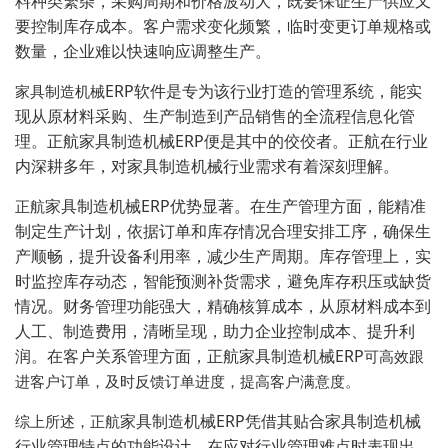
料种类繁杂，采购周期和价格波动大，既要保证生产供应又
要控制库存成本。客户需求变化频繁，临时变更订单规格或
数量，企业难以快速响应调整生产。
ERP软件是专为该行业打造的管理系统，能实
家具制造机械
现从原材料采购、生产制造到产品销售的全流程信息化管
理。正航
家具制造机械
ERP
便是其中的佼佼者。正航在行业
内深耕多年，对家具制造机械行业需求有着深刻理解。
家具制造机械
ERP
优势显著。在生产管理方面，能精准
正航
制定生产计划，依据订单和库存情况合理安排工序，确保生
产顺畅，提升设备利用率，减少生产周期。库存管理上，实
时监控库存动态，智能预测补货需求，避免库存积压或缺货
情况。财务管理功能强大，精确核算成本，从原材料成本到
人工、制造费用，清晰呈现，助力企业控制成本、提升利
润。在客户关系管理方面，正航
家具制造机械
ERP
可高效跟
进客户订单，及时反馈订单进度，提高客户满意度。
家具制造
机械
ERP
凭借其贴合家具制造机械
综上所述，正航
行业管理特点的功能设计，在应对行业管理难点时表现出