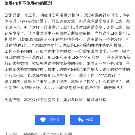
使用erp和不使用erp的区别
ERP只是一个工具。功效其实和温度计相似，你没有温度计的时候，你身
体不适，摸摸头觉得烫了。只知道在发烧，但是究竟是高烧还是低烧，完
全说不准。有了这样一只温度计，就可以具体知道是高烧，还是低烧，烧
到多少度了。让企业对基本业务面的诊断提供依据。当然这个ERP是可以
扩展的，比如你想知道企业现在的脉搏是多少，是不是有一些并发症，可
以在"温度计"上再添加这些功能，也就是ERP系统的软件功能和模块。
工具不是必须的，正如同你生病的时候不一定需要带着温度计一样，完全
可以临时借一只温度计。用ERP和不用ERP的区别只在于，是不是能够获
取到这些数据，收集整理这些数据花费的长短。随着企业的业务增加，手
工收集这些数据的难度，成本，时效性问题也随之增大，这个时候企业的
经营者们就可以选择在费用合理的情况下，适合于自己的"温度计"了。
管了粗的，就管不了细的，管了慢的，就管不了快的，什么都管得了，就
会变成什么都管不好。因此，erp协助您精细化管理企业，助您腾飞！
免责声明：本文仅作学习交流用。如涉及版权，请联系删除。
点赞
0
分享
上一篇：ERP助企业走向精细化管理