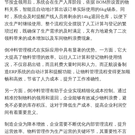
节按盒领用后，系统会在生产入库阶段，依据 BO
M
所设置的物
料关系，智能且自动地计算出该订单实际使用的6kg锡条。同
时，系统会及时提醒产线人员将剩余的14kg退回仓库，以便下
次生产时继续使用。整个流程完全摆脱了人工计算与登记的繁
琐过程，既确保了生产需求的及时满足，又有力地避免了二次
领料带来的成本增加以及车间物料浪费现象。
倒冲料管理模式在实际应用中具有显著的优势。一方面，它大
大提高了物料管理的效率。以往人工计算和登记物料使用情
况，不仅容易出错，而且耗费大量时间和人力。而
正航
设备制
造
ERP
系统的自动计算和提醒功能，让物料管理流程变得更加顺
畅和高效，节省了人力成本，提升了工作准确性。
另一方面，倒冲料管理有助于企业实现精细化成本控制。通过
精准控制物料的领用和退回，企业能够有效减少物料浪费，避
免不必要的库存积压。这对于降低生产成本、提高企业利润空
间有着重要意义。
制造企业为降本增效，企业需要不断优化内部管理流程，提升
运营效率。物料管理作为生产运营的关键环节，其重要性不言