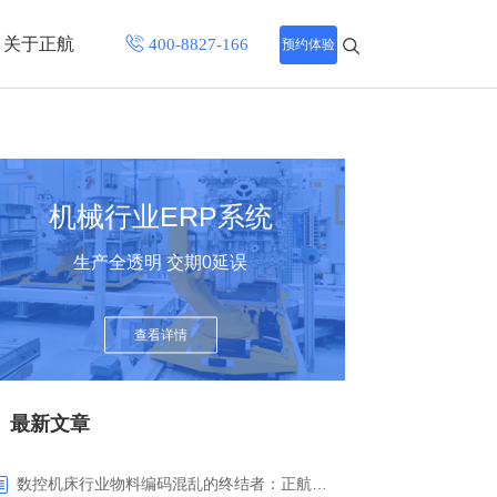
关于正航
预约体验
招聘中心
程
联系正航
机械行业ERP系统
化
生产全透明 交期0延误
网站导航
查看详情
最新文章
数控机床行业物料编码混乱的终结者：正航ERP系统高级编码管理解决方案