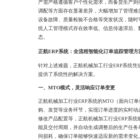
塑胶加工
整合型贸易
产需严格遵循客户个性化需求，而备货生产则
调配等方面存在显著差异，大幅增加了管理难
智能制造
工业设备贸
设备故障、质量检验不合格等突发状况，随时
查看更多>
查看更多>
统人工管理模式存在效率低、信息传递滞后、
态。
正航ERP系统：全流程智能化订单追踪管理方
针对上述难题，正航机械加工行业ERP系统
提供了系统性的解决方案。
一、MTO模式，灵活响应订单变更
正航机械加工行业ERP系统的MTO（面向订
购、发货等业务环节，实现订单进度的实时动
修改产品配置等，正航机械加工行业ERP系
能及交付周期，并自动生成调整后的生产任务
间损耗，确保订单能够快速适应新的需求变化