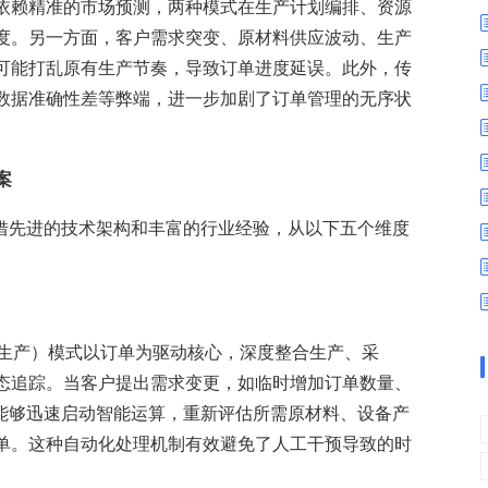
数字车间
数据可视化
依赖精准的市场预测，两种模式在生产计划编排、资源
度。另一方面，客户需求突变、原材料供应波动、生产
易
进销存管理
替代料管理
可能打乱原有生产节奏，导致订单进度延误。此外，传
查看更多>
查看更多>
数据准确性差等弊端，进一步加剧了订单管理的无序状
案
凭借先进的技术架构和丰富的行业经验，从以下五个维度
单生产）模式以订单为驱动核心，深度整合生产、采
态追踪。当客户提出需求变更，如临时增加订单数量、
统能够迅速启动智能运算，重新评估所需原材料、设备产
单。这种自动化处理机制有效避免了人工干预导致的时
。