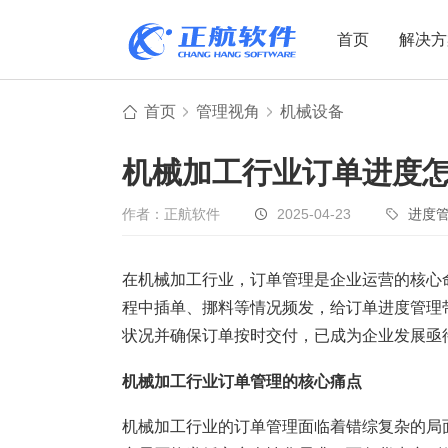
首页
解决方
首页
管理视角
机械设备
制造业
制造业
贸易
机械加工行业订单进度
机电设备
设备制造
电子贸易
非标自动化
元器件贸易
机械制造
作者：正航软件
2025-04-23
进度
家用电器
贸易行业
在机械加工行业，订单管理是企业运营的核心
电子制造
大宗贸易
程中插单、挪料等情况频发，给订单进度管理
装备制造
IC贸易行业
状况并确保订单按时交付，已成为企业发展亟
机械行业
项目型接单
机械加工行业订单管理的核心痛点
五金行业
批发类销售
PCB行业
工贸一体型
机械加工行业的订单管理面临着错综复杂的局