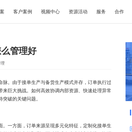
案
客户案例
视频中心
资源活动
服务
合作
管理热点
服务体系
商贸业
电子贸易
了解正航
业
职能管理
应用场景
怎么管理好
市场活动
售后服务
家用电器
电子制造
正航简介
正航历
生产管理
APS排程
正航荣誉
正航文
电子书中心
仓库管理
配置BOM
五金金属
管理
新闻动态
采购管理
管理看板
命脉。由于接单生产与备货生产模式并存，订单执行过
销售管理
移动报工
带来巨大挑战。如何高效协调内部资源、快速处理异常
成本核算
智能物流
待突破的关键问题。
财务管理
报价接单
质量管理
交期管理
研发管理
物料齐套
面。一方面，订单来源呈现多元化特征，定制化接单生