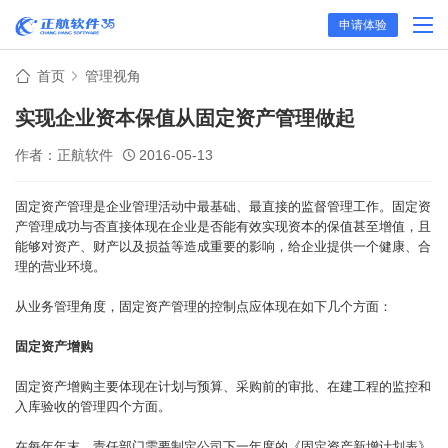
申请体验
首页
管理视角
实现企业资本保值从固定资产管理做起
作者：正航软件
2016-05-13
固定资产管理是企业管理活动中最基础、最直接的监督管理工作。固定资
产管理成功与否直接体现在企业是否能有效实现资本的保值甚至增值，且
能够对资产、财产以及损益等造成重要的影响，给企业提供一个健康、合
理的营业环境。
从业务管理角度，固定资产管理的控制点应体现在如下几个方面：
固定资产增购
固定资产增购主要体现在计划与预算、采购前的审批、在建工程的监控和
入库验收的管理四个方面。
在每年年末，责任部门需要制定公司下一年度的《固定资产新增计划表》