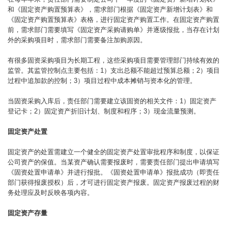
和《固定资产购置预算表》，需求部门根据《固定资产新增计划表》和
《固定资产购置预算表》表格，进行固定资产购置工作。在固定资产购置
前，需求部门需要填写《固定资产采购请购单》并逐级报批，当存在计划
外的采购项目时，需求部门需要备注加购原因。
有很多固资采购项目为长期工程，这些采购项目需要管理部门持续有效的
监管。其监管控制点主要包括：1）支出总额不能超过预算总额；2）项目
过程中追加款的控制；3）项目过程中成本摊销与资本化的管理。
当固资采购入库后，责任部门需要建立该固资的相关文件：1）固定资产
登记卡；2）固定资产折旧计划、制度和程序；3）现金流量预测。
固定资产处置
固定资产的处置需建立一个健全的固定资产处置审批程序和制度，以保证
公司资产的保值。当某资产确认需要报废时，需要责任部门提出申请填写
《固资处置申请单》并进行报批。《固资处置申请单》报批成功（即责任
部门获得报废授权）后，才可进行固定资产报废。固定资产报废过程的财
务处理应及时反映各项内容。
固定资产存量