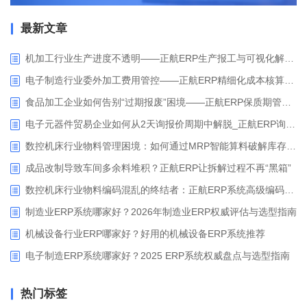
最新文章
机加工行业生产进度不透明——正航ERP生产报工与可视化解决方案
电子制造行业委外加工费用管控——正航ERP精细化成本核算解决方案
食品加工企业如何告别“过期报废”困境——正航ERP保质期管理应用解析
电子元器件贸易企业如何从2天询报价周期中解脱_正航ERP询价协同方案
数控机床行业物料管理困境：如何通过MRP智能算料破解库存积压与停工待料难题？
成品改制导致车间多余料堆积？正航ERP让拆解过程不再“黑箱”
数控机床行业物料编码混乱的终结者：正航ERP系统高级编码管理解决方案
制造业ERP系统哪家好？2026年制造业ERP权威评估与选型指南
机械设备行业ERP哪家好？好用的机械设备ERP系统推荐
电子制造ERP系统哪家好？2025 ERP系统权威盘点与选型指南
热门标签