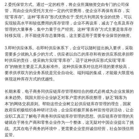
2.委托保管方式。通过一定的程序，将企业所属物资交由专门的公司保
管，而由企业向受托方支付一定的代管费用，使企业不再保有库存，实
现“零库存”。这种“零库存”形式优势在于:受托方利用其专业的优势，可以
实现较高水平和较低费用的库存管理，企业不再设库，减去了仓库及库存
管理的大量事务，集中力量于生产经营。这种“零库存”方式主要是靠库存
转移实现，并不能使库存总量降低，这主要适用于需要专业保管的物资。
3.即时供应体系。在即时供应体系下，企业可以随时提出购入要求，采取
需要多少就购入多少的方式，供应者以自己的库存和有效供应系统承担即
时供应的责任，使采购方实现“零库存”，适于这种供应形式实现“零库
存”的物资主要是工具及标准件。这种供应体系对信息环境的要求较高，
要求供求双方的业务系统是完全自动化、端到端的集成，才能最大限度地
体现这种库存方式的优越性。
长期来看，电子商务同供应链库存管理相结合的模式必将成为企业发展的
未来趋势。我国大部分企业缺乏对客户需求的系统整理，缺乏“顾客为
本”的网络交易原则。帮助这些企业树立起供应链库存管理的理念，国家
政府应积极组织各种研讨活动，企业应积极开展各种宣传培训活动，让企
业职工真正了解电子商务和供应链库存管理的思想。供应链库存管理的关
键就在于将生产商和零售企业作为一个整体，这无疑对中国企业提出了挑
战。尤其在电子商务的环境中，更需要企业坚持诚信经营，社会加强信用
监管。