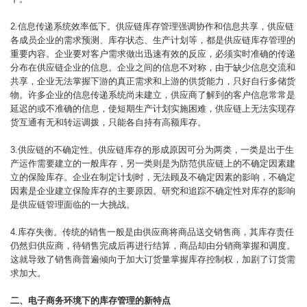
2.信息传递系统效率低下。供应链库存管理强调协作和信息共享，供应链
各成员企业的需求预测、库存状态、生产计划等，都是供应链库存管理的
重要内容。企业要对客户需求做出迅速有效的反应，必须实时准确的传递
分布在供应链企业的信息。企业之间的信息不对称，由于缺少信息交流和
共享，企业无法掌握下游的真正需求和上游的供货能力，只好自行多储货
物。许多企业的信息传递系统尚未建立，供应商了解到的客户信息常常是
延迟的或不准确的信息，使短期生产计划实施困难，供应链上无法实现存
货互通有无和转运调拨，只能各自持有高额库存。
3.供应链的不确定性。供应链库存的形成原因可分为两类，一类是出于生
产运作需要建立的一般库存，另一类则是为防范供应链上的不确定因素建
立的保险库存。企业在制定计划时，无法顾及不确定因素的影响，不确定
因素是企业建立保险库存的主要原因。研究和追踪不确定性对库存的影响
是供应链管理面临的一大挑战。
4.库存失衡。传统的销售一般是由供应商将商品送交销售商，其库存责任
仍然归供应商，待销售完成后再进行结算，商品却由分销商掌握和调度。
这就导致了销售商普遍倾向于加大订货量掌握库存控制权，加剧了订货需
求加大。
二、电子商务环境下的库存管理的新特点