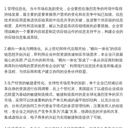
1.管理信息化。当今市场在急剧变化，企业要想在激烈竞争的环境中取得
持续发展，最主要的是要掌握用户需求的变化和在竞争中知已知彼。信息
技术的应用是推进供应链系统中信息共享的关键，改进整个供应链的信息
精度、及时性和流动速度，被认为是提高供应链绩效的必要措施。企业管
理战略的一个重要内容就是制定供应链运作的信息支持平台，构建企业的
供应链信息集成系统。
2.横向一体化与网络化。从上世纪80年代后期开始，“横向一体化”的供应
链思想开始兴起，即利用企业外部资源快速响应市场需求，本企业只抓最
核心的东西:产品方向的和市场。“横向一体化”形成了一条从供应商到制造
商再到分销商的贯穿的所有企业的“链”：利用现代信息技术改造和集成业
务流程、与供应商和客户建立协同的业务伙伴联盟。
3.生产经营的敏捷柔性化。全球性市场竞争的加剧，单个企业已经难以依
靠自身的资源进行自我调整，在上个世纪末，美国提出了以虚拟企业或动
态联盟为基础的敏捷制造模式。敏捷制造面对的是全球化激烈竞争的买方
市场，采用可以快速重构的生产单元构成的扁平组织结构，以充分自治
的、分布式的协同工作代替金字塔式的多层管理结构，注重发挥人的创造
性，变企业之间的生产竞争关系为“共赢”关系，强调信息的开放和共享、
集成虚拟企业，电子商务的兴起为实现敏捷制造提供了可能。