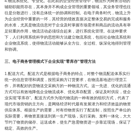
4.物流系统化、专业化。在此前的企业经营管理中，物流作为商务活动的
辅助职能而存在，其本身并不构成企业管理的重要领域，其业务管理也往
往是分散进行，没有总体统一的协调和控制。在电子商务时代，物流上升
为企业经营中重要的一环，其经营的绩效直接决定整体交易的完成和服务
的水准，尤其是物流信息对于企业及时掌握市场需求和商品的流动具有举
足轻重的作用，物流活动必须综合起来，进行系统化管理。在这种要求
下，人们利用系统科学的思想和方法建立物流系统，包括社会物流系统和
企业物流系统，使得物流活动能够从全方位、全过程、纵深化地得到管理
和协调。
三、电子商务管理模式下企业实现“零库存”管理方法
1.配送方式。配送方式是根据电子商务的特点，对整个物流配送体系实行
统一的信息管理和调度，按照采购方订货要求，在物流基地进行理货工
作，并将配好的货物送交采购方的一种物流方式。这一先进、优化的流通
方式可以有效地降低企业物流成本、优化库存配置，保证及时供应，使企
业实现“零库存”。配送方式作为现代物流的一种有效的组织方式，代表了
现代市场营销的主方向，是网络经济时代最有发展潜力和经济效益的物资
供应体系。根据生产的需要，对有些物资实行了配送制，按照生产单位的
实际需要，将物资直接送到第一生产现场，实行采购、发料一体化，大大
节约了物资的储存、运送成本，使生产急需物资进一步靠近现场，保证了
稳定、高效的生产。