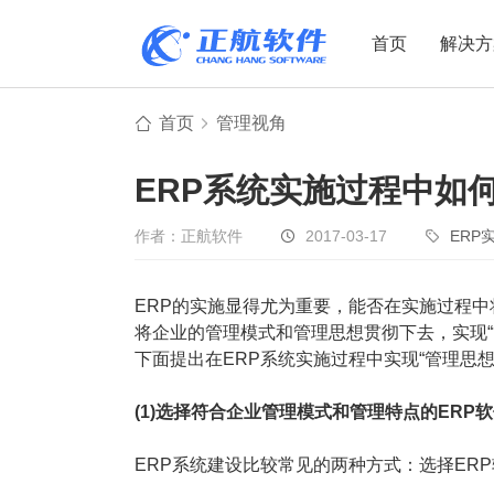
首页
解决方
首页
管理视角
制造业
制造业
贸易
ERP系统实施过程中如
机电设备
设备制造
电子贸易
非标自动化
元器件贸易
机械制造
作者：正航软件
2017-03-17
ERP
家用电器
贸易行业
ERP的实施显得尤为重要，能否在实施过程中
电子制造
大宗贸易
将企业的管理模式和管理思想贯彻下去，实现“
装备制造
IC贸易行业
下面提出在ERP系统实施过程中实现“管理思想
机械行业
项目型接单
(1)选择符合企业管理模式和管理特点的ERP
五金行业
批发类销售
PCB行业
工贸一体型
ERP系统建设比较常见的两种方式：选择ER