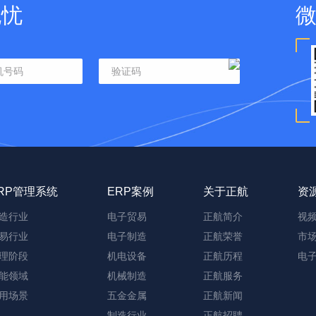
无忧
RP管理系统
ERP案例
关于正航
资
造行业
电子贸易
正航简介
视
易行业
电子制造
正航荣誉
市
理阶段
机电设备
正航历程
电
能领域
机械制造
正航服务
用场景
五金金属
正航新闻
制造行业
正航招聘