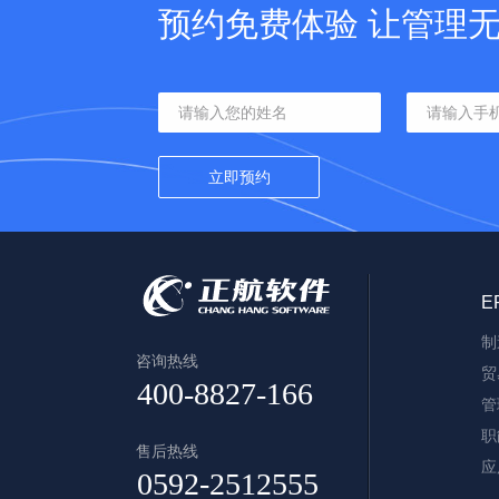
预约免费体验 让管理
E
制
咨询热线
贸
管
职
售后热线
应