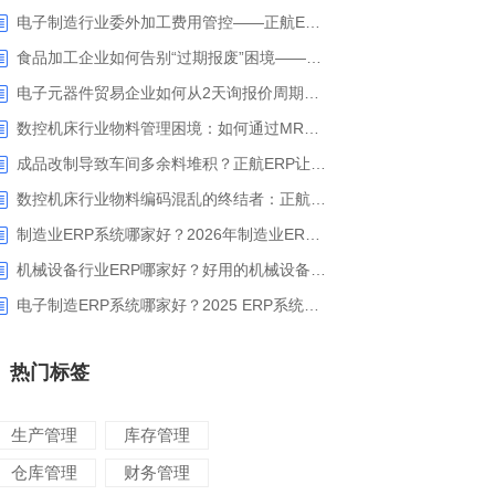
电子制造行业委外加工费用管控——正航ERP精细化成本核算解决方案
食品加工企业如何告别“过期报废”困境——正航ERP保质期管理应用解析
电子元器件贸易企业如何从2天询报价周期中解脱_正航ERP询价协同方案
数控机床行业物料管理困境：如何通过MRP智能算料破解库存积压与停工待料难题？
成品改制导致车间多余料堆积？正航ERP让拆解过程不再“黑箱”
数控机床行业物料编码混乱的终结者：正航ERP系统高级编码管理解决方案
制造业ERP系统哪家好？2026年制造业ERP权威评估与选型指南
机械设备行业ERP哪家好？好用的机械设备ERP系统推荐
电子制造ERP系统哪家好？2025 ERP系统权威盘点与选型指南
热门标签
生产管理
库存管理
仓库管理
财务管理