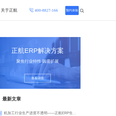
关于正航
预约体验
招聘中心
程
联系正航
正航ERP解决方案
化
聚焦行业特性 因需扩展
网站导航
查看详情
最新文章
机加工行业生产进度不透明——正航ERP生产报工与可视化解决方案