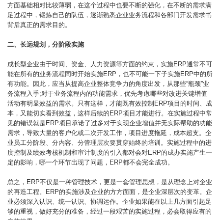
方面基础相对比较薄弱，在这个过程中也要不断的强化，在不断的需求满
足过程中，锻炼自己的队伍，逐渐熟悉企业业务流程和各部门开发需求书
背后真正的需求目的。
二、长远规划，分阶段实施
成长型企业由于时间、资金、人力资源等方面的约束，实施ERP通常不可
能在所有的业务流程同时开始实施ERP，也不可能一下子实施ERP中的所
有功能。因此，应当从提高企业整体竞争力的角度出发，从那些“瓶颈”业
务流程入手;对于业务流程内的功能需求，优先考虑哪些对改进关键增值
活动有明显效益的需求。只有这样，才能既有效控制ERP项目的时间、成
本，又能切实看到效益，这样后续的ERP项目才能进行。在实施过程中常
见的错误就是ERP项目承诺了过多对于实现企业增值并无实际帮助的功能
需求，导致大量的客户化或二次开发工作，项目进度拖延，成本超支。企
业员工分阶段、分内容、分管理层次要贯穿始终的培训。实施过程中的进
度控制及绩效考核机制和审计制度的引入都对会对ERP的成办实施产生一
定的影响，哪一个环节出现了问题，ERP都不会完全成功。
总之，ERP不仅是一种管理技术，更是一套管理思想，是从理念上对企业
的再造工程。ERP的实施涉及企业的方方面面，是企业深层次的变革。企
业必须深入认识、统一认识、协调运作。企业如果能在以上几方面引起足
够的重视，做好充分的准备，经过一段艰苦的实施过程，必会取得应有的