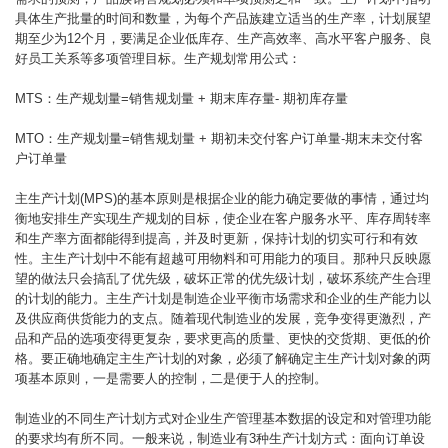
具体生产批量的时间和数量，为每个产品族建立适当的生产率，计划展望
期至少为12个月，要满足企业低库存、生产高效率、高水平客户服务、良
好员工关系等多项管理目标。生产规划常用公式：
MTS：生产规划量=销售规划量 + 期末库存量- 期初库存量
MTO：生产规划量=销售规划量 + 期初未交付客户订单量-期末未交付客
户订单量
主生产计划(MPS)的基本原则是根据企业的能力确定要做的事情，通过均
衡地安排生产实现生产规划的目标，使企业在客户服务水平、库存周转率
和生产率方面都能得到提高，并及时更新，保持计划的切实可行和有效
性。主生产计划中不能有超越可用物料和可用能力的项目。那种只反映愿
望的做法只会搞乱了优先级，破坏正常的优先级计划，破坏系统产生合理
的计划的能力。主生产计划是制造企业平衡市场需求和企业的生产能力以
及供应商供货能力的支点。随着现代制造业的发展，竞争变得更激烈，产
品和产品的选项变得更复杂，要求更高的质量、更快的交货期、更低的价
格。要正确地确定主生产计划的对象，必须了解确定主生产计划对象的两
项基本原则，一是需要人的控制，二是便于人的控制。
制造业的不同生产计划方式对企业生产管理基本数据的设定和对管理功能
的要求均有所不同。一般来说，制造业有3种生产计划方式：面向订单设