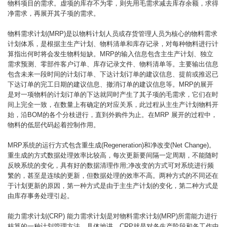
物料项目的需求。虚项的库存不为零，则先用毛需求减去库存余额，求得
净需求，再展开其子项的需求。
物料需求计划(MRP)是以物料计划人员或存货管理人员为核心的物料需求
计划体系，是根据主生产计划、物料清单和库存记录，对每种物料进行计
算指出何时将会发生物料短缺。MRP的输入信息包含主生产计划、独立
需求预测、零部件客户订单、库存记录文件、物料清单等。主要输出信息
包含未来一段时间的计划订单、下达计划订单的建议信息、提前或推迟已
下达订单的完工日期的建议信息、撤消订单的建议信息等。MRP的展开
是对一项物料的计划订单的下达就同时产生了其子项的毛需求，它们在时
间上完全一致，在数量上有确定的对应关系，此过程从主生产计划物料开
始，沿BOM的各个分枝进行，直到外购件为止。在MRP 展开的过程中，
物料的低层代码起着控制作用。
MRP系统的运行方式包含重生成(Regeneration)和净改变(Net Change)。
重生成的方式数据处理效率比较高，每次更新要间隔一定周期，不能随时
反映系统的变化，具有好的数据清理作用;净改变的方式可对系统进行频
繁的，甚至是连续的更新，但数据处理的效率不高。两种方式的不同还在
于计划更新的原因，第一种方式是由于主生产计划的变化，第二种方式是
由库存事务处理引起。
能力需求计划(CRP) 能力需求计划是对物料需求计划(MRP)所需能力进行
核算的一种计划管理方法。具体地讲，CRP就是对各生产阶段和各工作中