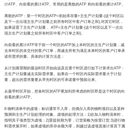
计ATP、向前看的累计ATP。常用的是离散的ATP 和向前看的累计ATP。
离散的ATP：第一个时区的ATP=初始库存量+主生产计划量-(这个时区以
及下一次出现主生产计划量之前所有时区中客户订单之和);对其它时区，
如果设置了主生产计划量， ATP=主生产计划量-(这个时区以及下一次出
现主生产计划量之前所有时区中客户订单之和)。
向前看的累计ATP等于前一个时区的ATP加上本时区的主生产计划量，减
去本时区的未交付的客户订单，再减去所有为满足未来时区的客户订单承
诺所需求的量。具体的计算方法是：
从计划展望期的最远时区开始由远及近逐个时区进行如下计算求出ATP：
主生产计划量减去实际需求量。如果在一个时区内实际需求量大于计划
量，超出的需求量要从早先时区的可承诺量中预留出来。
从最早时区开始，把各时区的ATP累加到所考虑的时区即是这个时区的向
前看的累计ATP。
8.物料清单中的虚项：标识通常不入库，但偶尔入库的物料项目以及某种
预测和主生产计划处理的对象。虚项的处理方法：1)在加入物料清单时，
指明其子项类型为虚项；2)置提前期为零，订货策略为按需订货;3)进行物
料需求展开时，如果虚项的库存余额为零，则越过该虚项直接计算其下属