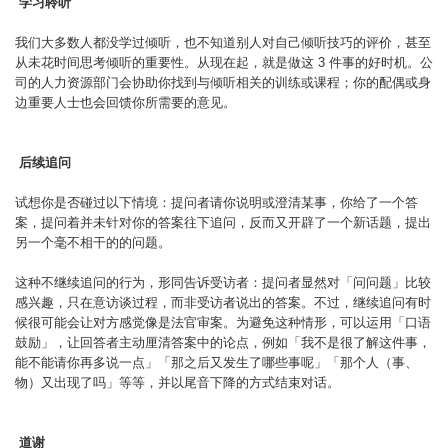
学习聆听
我们大多数人都没学过倾听，也不知道别人对自己倾听技巧的评价，甚至
从未花时间思考倾听的重要性。从现在起，就是做这 3 件事的好时机。公
司的人力资源部门会协助你找到与倾听相关的训练或课程；你的配偶或身
边重要人士也会回馈你所需要的意见。
后续追问
试想你是否碰过以下情境：提问者请你说明或澄清某事，你给了一个答
案，提问着并未针对你的答案往下追问，反而又开辟了一个新话题，提出
另一个毫不相干的的问题。
这种不继续追问的行为，形同告诉受访者：提问者显然对「问问题」比较
感兴趣，只在意访谈过程，而非受访者说出的答案。不过，继续追问有时
候很可能会让对方感觉像是法官审案。为避免这种情形，可以运用「口语
鼓励」，让回答者主动厘清答案中的论点，例如「我不是很了解这件事，
能不能请你再多说一点」「那之后又发生了哪些事呢」「那个人（事、
物）又出现了吗」等等，并以尾音下降的方式结束对话。
道谢