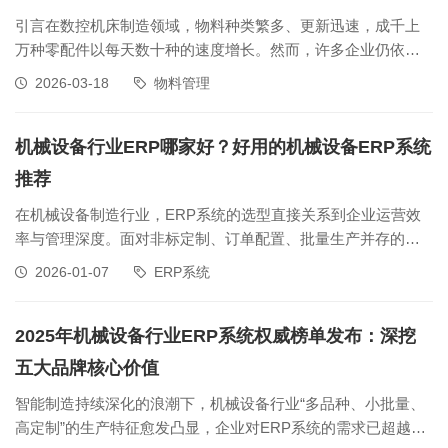
引言在数控机床制造领域，物料种类繁多、更新迅速，成千上
万种零配件以每天数十种的速度增长。然而，许多企业仍依
赖“粗大类+流水码”的手工编码方式，导致一物多码、多物一码
2026-03-18
物料管理
现象频发，进而引发库存不准、BOM错误、呆滞积压和订单延
期等一系列问题。如何从根本上解决编码混乱，提升数据管理
效率？正航ERP系统通过高
机械设备行业ERP哪家好？好用的机械设备ERP系统
推荐
在机械设备制造行业，ERP系统的选型直接关系到企业运营效
率与管理深度。面对非标定制、订单配置、批量生产并存的复
杂场景，企业需要的不仅是一套功能全面的软件，更应是一位
2026-01-07
ERP系统
深谙制造逻辑、能随业务成长、赋能全流程精细化管理的“业务
伙伴”。在众多ERP供应商中，正航软件凭借其三十余年深耕制
造业的深厚积淀与高度场
2025年机械设备行业ERP系统权威榜单发布：深挖
五大品牌核心价值
智能制造持续深化的浪潮下，机械设备行业“多品种、小批量、
高定制”的生产特征愈发凸显，企业对ERP系统的需求已超越基