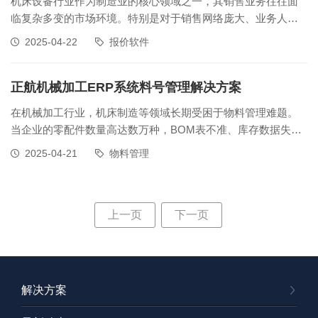
机床设备行业作为制造业的核心领域之一，其销售业务往往面
临复杂多变的市场环境。特别是对于销售网络庞大、业务人员
遍布全国的企业而言，如何高效、精准地管理报价，成为了一
2025-04-22
报价软件
个亟待解决的问题。同时，机床设备行业的产品往往具有高度
的非标准化特性，不同配置的设备价格差异显著，这进一步增
加了报价管理的难度。机床设备行
正航机械加工ERP系统料号管理解决方案
在机械加工行业，机床制造等领域长期受困于物料管理难题。
当企业的零配件数量高达数万种，BOM表不准、库存数据失真
等问题频发，而“一物多号”“多物一号”乱象正是引发这些困境的
2025-04-21
物料管理
关键因素，严重制约着企业的生产效率与运营管理。料号编码
管理是机械加工企业物料管理的核心。规范、准确的料号编码
能够清晰界定物料属性，
上一页
下一页
解决方案