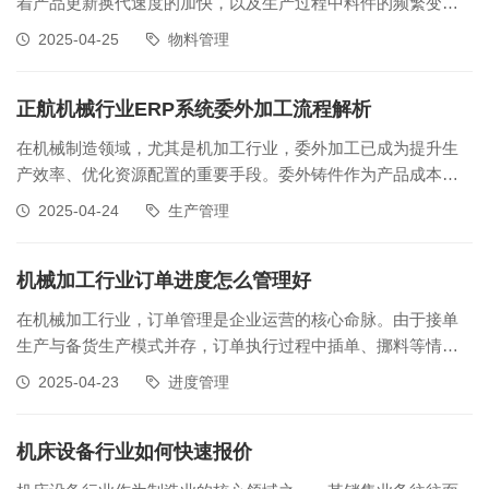
着产品更新换代速度的加快，以及生产过程中料件的频繁变
更，呆料的产生成为制约企业成本控制和运营效率的重要因
2025-04-25
物料管理
素。正航机床制造ERP系统凭借其先进的物料管理和流程优化
能力，为企业提供了一套高效的呆料管理解决方案。一、呆料
产生的主要原因分析机床制造行业呆
正航机械行业ERP系统委外加工流程解析
在机械制造领域，尤其是机加工行业，委外加工已成为提升生
产效率、优化资源配置的重要手段。委外铸件作为产品成本的
重要组成部分，其管理效率直接影响企业的成本控制与运营决
2025-04-24
生产管理
策。然而，传统管理模式下，铸件因体积庞大、运输成本高，
常采用铸件厂直接配送至机加工厂的“直发模式”，这一模式虽降
低了运输成本，却也带来了库
机械加工行业订单进度怎么管理好
在机械加工行业，订单管理是企业运营的核心命脉。由于接单
生产与备货生产模式并存，订单执行过程中插单、挪料等情况
频发，给订单进度管理带来巨大挑战。如何高效协调内部资
2025-04-23
进度管理
源、快速处理异常状况并确保订单按时交付，已成为企业发展
亟待突破的关键问题。机械加工行业订单管理的核心痛点机械
加工行业的订单管理面临着错综复杂
​机床设备行业如何快速报价