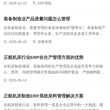
础流程管控，转向更深度的场景适配与全价值链协同。据赛迪
2025-12-19
ERP系统
顾问《2025年中国机械装备行业ERP市场研究报告》显示，
2025年上半年该领域市场规模突破280亿元，同比增长19.7%，
具备行业
装备制造业产品质量问题怎么管理
在装备制造业，质量管理向来是块难啃的“硬骨头”。装备制造产
品往往结构复杂、零部件众多，生产流程涉及多道工序和多个
供应商协作，任何一个环节的疏忽都可能引发质量问题。而
2025-06-20
质量管理
且，客户对产品质量要求日益严苛，一旦出现质量问题，不仅
影响企业声誉，还可能面临高额赔偿和订单流失。在这样的背
景下，如何有效管理产品质量，
正航机床行业ERP在生产管理方面的优势
在机床制造领域，高效协同的生产管理是企业提升竞争力的核
心。然而，传统管理模式常面临BOM维护复杂、产线物料配套
滞后等问题，直接影响生产节奏与交付效率。针对这些痛点，
2025-05-14
正航机床行业ERP系统深度融合行业特性，以智能化技术重塑
生产流程，助力企业实现精准管控与高效运转。灵活的BOM变
更管理机床产品结构复杂，
正航机床制造ERP系统呆料管理解决方案
在机床制造行业，呆料管理一直是企业运营中的一大挑战。随