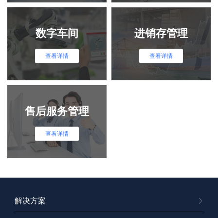
数字车间
进销存管理
查看详情
查看详情
售后服务管理
查看详情
解决方案